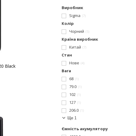
Виробник
Sigma
7
Колір
Чорний
5
Країна виробник
Китай
7
Стан
Нове
4
20 Black
Вага
68
1
79.0
1
102
1
127
1
206.0
1
Ще 1
Ємність акумулятору