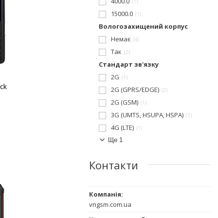
4000.0
1
15000.0
1
Вологозахищений корпус
Немає
4
Так
2
Стандарт зв'язку
2G
1
ack
2G (GPRS/EDGE)
2
2G (GSM)
1
3G (UMTS, HSUPA, HSPA)
1
4G (LTE)
1
Ще 1
Контакти
vngsm.com.ua