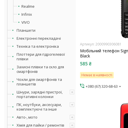
Realme
Infinix
VIVO
Планшети
Електронні перекладачі
2000990306081
Техніка та електроніка
Мобільний телефон Sigma
Плоттери для гідрогелевої
Black
плівки
585 ₴
Захисні плівки та скло для
смартфонів
Немає в наявності
Чохли для смартфонів та
планшетів
+380 (67) 320-68-63
Шнури, зарядні пристрої,
портативні колонки
ПК, ноутбуки, аксесуари,
комплектуючі та інше
Авто-, мото
Хімія для пайки / ремонтів