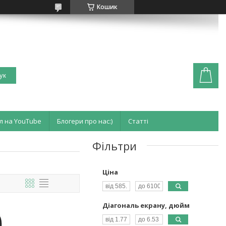
Кошик
ук
л на YouTube
Блогери про нас:)
Статті
Фільтри
Ціна
Діагональ екрану, дюйм