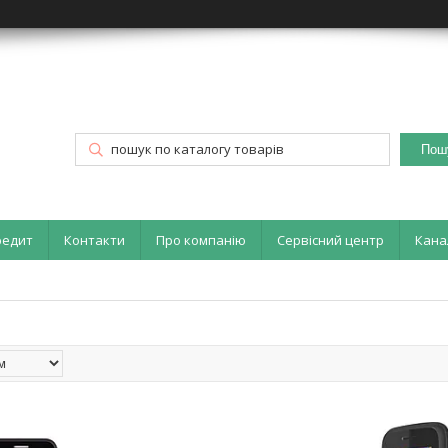
Пош
редит
Контакти
Про компанію
Сервісний центр
Кана