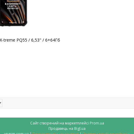
-treme PQ55 / 6,53" / 6+64Гб
k
Сайт створений на маркетплейсі
Prom.ua
Продавець на Bigl.ua
vngsm.com.ua |
Поскаржитися на контент
|
Політика конфіденційності