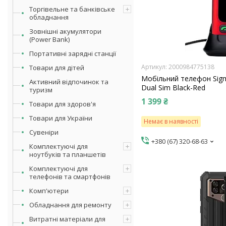
Торгівельне та банківське
обладнання
Зовнішні акумулятори
(Power Bank)
Портативні зарядні станції
2000984775138
Товари для дітей
Мобільний телефон Sigm
Активний відпочинок та
Dual Sim Black-Red
туризм
1 399 ₴
Товари для здоров'я
Товари для України
Немає в наявності
Сувеніри
+380 (67) 320-68-63
Комплектуючі для
ноутбуків та планшетів
Комплектуючі для
телефонів та смартфонів
Комп'ютери
Обладнання для ремонту
Витратні матеріали для