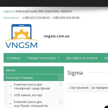
Київський шлях 86А, Бориспіль, Україна
+380 (67) 320-68-63
+380 (50) 324-09-80
vngsm.com.ua
Головна
Товари та послуги
Доставка та оплата
К
Sigma
Категорії товарів
Комплектуючі для
телефонів і смартфонів
USB лампи, ліхтарі
Комплектуючі для
ноутбуків і планшетів