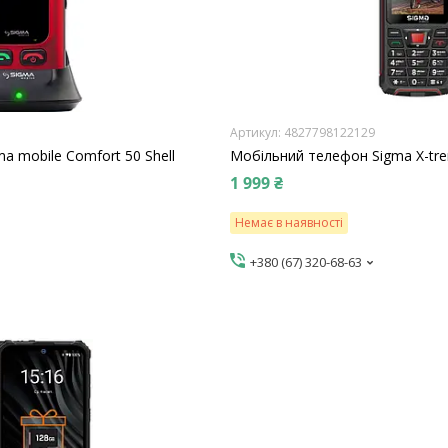
4827798122129
a mobile Comfort 50 Shell
Мобільний телефон Sigma X-tre
1 999 ₴
Немає в наявності
+380 (67) 320-68-63