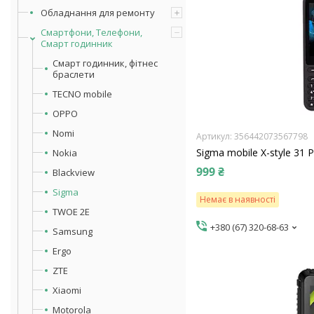
Обладнання для ремонту
Смартфони, Телефони,
Смарт годинник
Смарт годинник, фітнес
браслети
TECNO mobile
OPPO
Nomi
356442073567798
Sigma mobile X-style 31 
Nokia
999 ₴
Blackview
Sigma
Немає в наявності
TWOE 2E
+380 (67) 320-68-63
Samsung
Ergo
ZTE
Xiaomi
Motorola