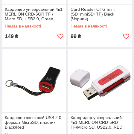
Кардрідер універсальний 4в1
Card Reader OTG mini
MERLION CRD-5GR TF /
(SD+miniSD+TF) Black
Micro SD, USB2.0, Green,
(Чорний)
OEM
Немає в наявності
Немає в наявності
149
99
₴
₴
Кардрідер зовнішній USB 2.0,
Кардридер універсальний
формат MicroSD, пластик,
4в1 MERLION CRD-5RD
Black/Red
TF/Micro SD, USB2.0, RED,
OEM