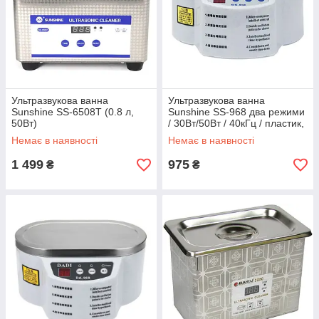
Ультразвукова ванна
Ультразвукова ванна
Sunshine SS-6508T (0.8 л,
Sunshine SS-968 два режими
50Вт)
/ 30Вт/50Вт / 40кГц / пластик,
металева кришка / 500 мл
Немає в наявності
Немає в наявності
1 499
975
₴
₴