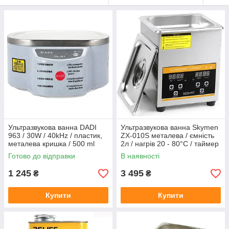
Ультразвукова ванна DADI
Ультразвукова ванна Skymen
963 / 30W / 40kHz / пластик,
ZX-010S металева / ємність
металева кришка / 500 ml
2л / нагрів 20 - 80°C / таймер
30 хв. / 60 Вт
Готово до відправки
В наявності
1 245
3 495
₴
₴
Купити
Купити