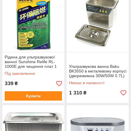
Рідина для ультразвукової
ванної Sunshine Relife RL-
1000E для чищення плат 1
Ультразвукова ванна Baku
літр
BK3550 в металевому корпусі
Під замовлення
(дворежимна 30W/50W 0.7L)
339
Немає в наявності
₴
1 310
₴
Купити