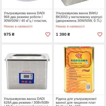
Ультразвукова ванна DADI
Ультразвукова ванна BAKU
968 два режими роботи /
BK3050 у металевому корпусі
30W/50W / 40 кГц / пластик,
(дворежимна 30W/50W, 0.7L)
металева кришка / 500 мл
Немає в наявності
Немає в наявності
975
1 390
₴
₴
Ультразвукова ванна DADI
Рідина для ультразвукової
628A два режими / 30Вт/50Вт
ванної для чищення плат