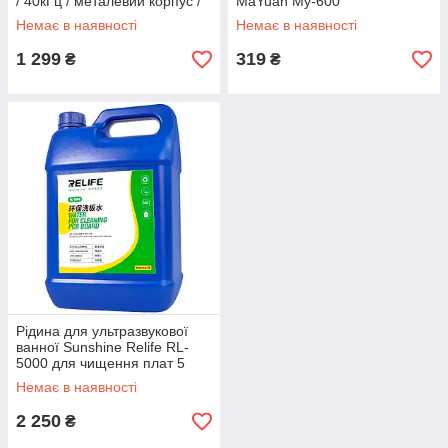
/ 40кГц / металевий корпус /
MaYuan My-600
600 ml
Немає в наявності
Немає в наявності
1 299
319
₴
₴
Рідина для ультразвукової
ванної Sunshine Relife RL-
5000 для чищення плат 5
літрів
Немає в наявності
2 250
₴