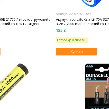
2000996220053
-50E 21700 / високострумовий /
Акумулятор LiitoKala Lii-70A 327
лоский контакт / Original
3,2В / 7000 mАh / плоский контак
185 ₴
Готово до відправки
Купити