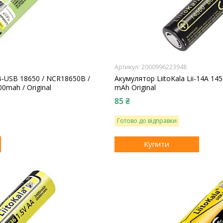
2000996223948
B-USB 18650 / NCR18650B /
Акумулятор LiitoKala Lii-14A 1450
00mah / Original
mAh Original
85 ₴
Готово до відправки
Купити