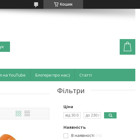
Кошик
ук
л на YouTube
Блогери про нас:)
Статті
Фільтри
Ціна
Наявність
В наявності
15