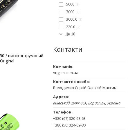
5000
2
7000
2
3000.0
2
220.0
2
Ще 10
Контакти
8650 / високострумовий
Original
vngsm.com.ua
Володимир Сергій Олексій Максим
Київський шлях 86А, Бориспіль, Україна
+380 (67) 320-68-63
+380 (50) 324-09-80