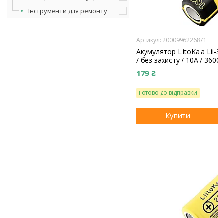
Інструменти для ремонту
2000996226871
Акумулятор LiitoKala Lii
/ без захисту / 10A / 360
179 ₴
Готово до відправки
Купити