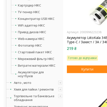
Картрідер НІКС
TV-тюнер НІКС
Концентратор USB НІКС
WiFi адаптер НІКС
Привід дисків НІКС
2000996223238
Акумулятор LiitoKala 34
Web-камера НІКС
Type-C / Захист / 3A / 34
Фотопапір НІКС
219 ₴
Стартовий пакет НІКС
Готово до відправки
Мережевий фільтр НІКС
Витратні матеріали НІКС
Купити
Акумулятори для
ноутбуків
Авто-, мото
Хімія для пайки / ремонтів
Торгівельне та банківське
обладнання
Зовнішні акумулятори