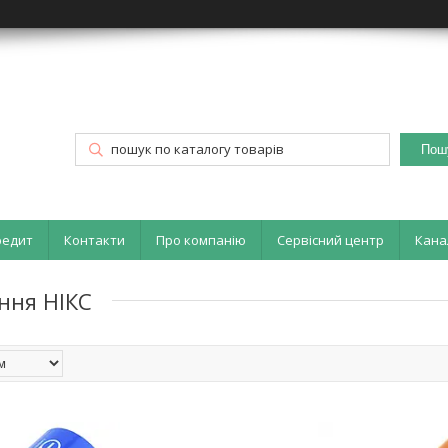
Пош
редит
Контакти
Про компанію
Сервісний центр
Кана
ння НІКС