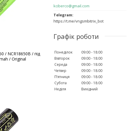
kciberco@gmail.com
https://t.me/vngsmbitrix_bot
Графік роботи
Понеділок
09:00
18:00
50 / NCR18650B / під
Вівторок
09:00
18:00
mah / Original
Середа
09:00
18:00
Четвер
09:00
18:00
Пʼятниця
09:00
18:00
Субота
09:00
18:00
Неділя
Вихідний