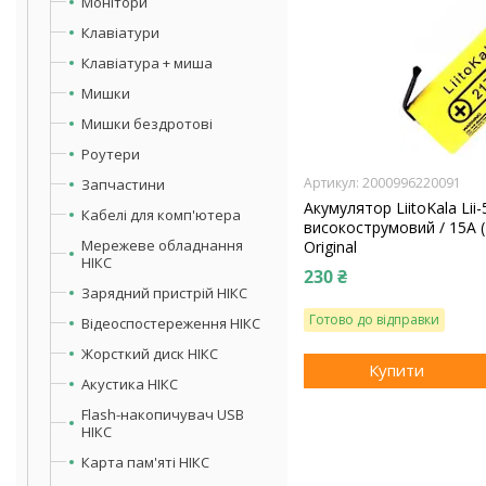
Монітори
Клавіатури
Клавіатура + миша
Мишки
Мишки бездротові
Роутери
2000996220091
Запчастини
Акумулятор LiitoKala Lii
Кабелі для комп'ютера
високострумовий / 15А (2
Мережеве обладнання
Original
НІКС
230 ₴
Зарядний пристрій НІКС
Готово до відправки
Відеоспостереження НІКС
Жорсткий диск НІКС
Купити
Акустика НІКС
Flash-накопичувач USB
НІКС
Карта пам'яті НІКС