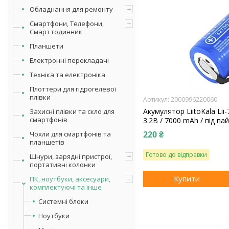
Обладнання для ремонту
Смартфони, Телефони,
Смарт годинник
Планшети
Електронні перекладачі
Техніка та електроніка
Плоттери для гідрогелевої
плівки
2000996220060
Акумулятор LiitoKala Lii
Захисні плівки та скло для
смартфонів
3.2В / 7000 mАh / під пайк
220 ₴
Чохли для смартфонів та
планшетів
Готово до відправки
Шнури, зарядні пристрої,
портативні колонки
Купити
ПК, ноутбуки, аксесуари,
комплектуючі та інше
Системні блоки
Ноутбуки