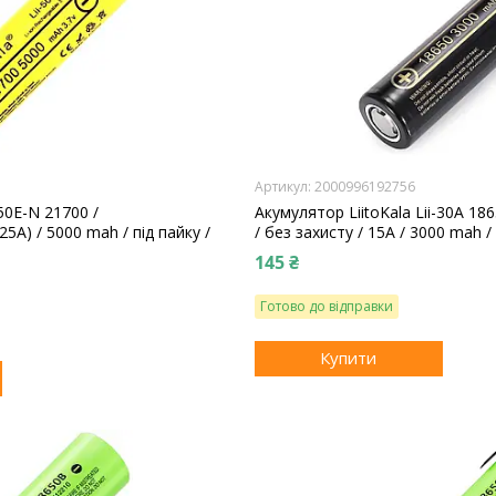
2000996192756
-50E-N 21700 /
Акумулятор LiitoKala Lii-30A 1
5A) / 5000 mah / під пайку /
/ без захисту / 15A / 3000 mah / 
145 ₴
Готово до відправки
Купити