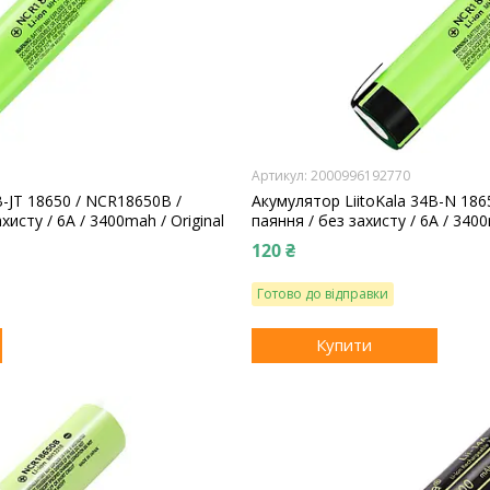
2000996192770
B-JT 18650 / NCR18650B /
Акумулятор LiitoKala 34B-N 186
хисту / 6A / 3400mah / Original
паяння / без захисту / 6A / 3400
120 ₴
Готово до відправки
Купити