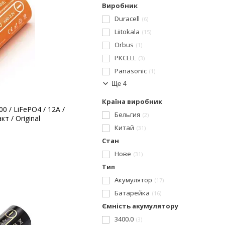
Виробник
Duracell
6
Liitokala
15
Orbus
1
PKCELL
3
Panasonic
1
Ще 4
Країна виробник
00 / LiFePO4 / 12А /
Бельгия
2
т / Original
Китай
31
Стан
Нове
31
Тип
Акумулятор
17
Батарейка
16
Ємність акумулятору
3400.0
3