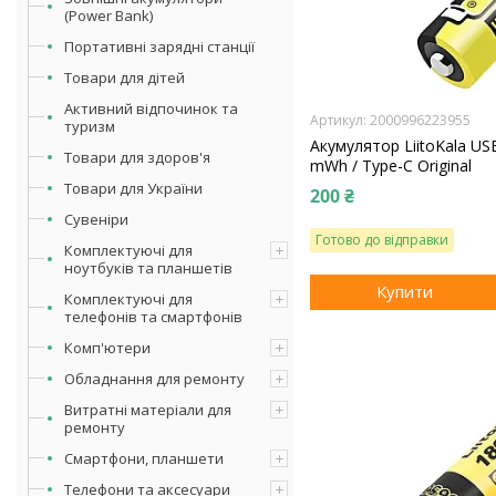
(Power Bank)
Портативні зарядні станції
Товари для дітей
Активний відпочинок та
2000996223955
туризм
Акумулятор LiitoKala US
Товари для здоров'я
mWh / Type-C Original
Товари для України
200 ₴
Сувеніри
Готово до відправки
Комплектуючі для
ноутбуків та планшетів
Купити
Комплектуючі для
телефонів та смартфонів
Комп'ютери
Обладнання для ремонту
Витратні матеріали для
ремонту
Смартфони, планшети
Телефони та аксесуари