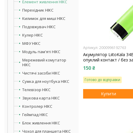
Елемент живлення НІКС
Перехідник НІКС
Килимок для миші НІКС
Подовжувач НІКС
Кулер НІКС
МФУ НІКС
2000996192763
Модуль пам'яті НІКС
Акумулятор LiitoKala 34
опуклий контакт / без за
Мережевий комутатор
НІКС
150 ₴
Чистячі засоби НІКС
Готово до відправки
Сумка для ноутбука НІКС
Телевізор НІКС
Купити
Звукова карта НІКС
Контролер НІКС
Геймпад НІКС
Блок живлення НІКС
Чохол для планшета НІКС