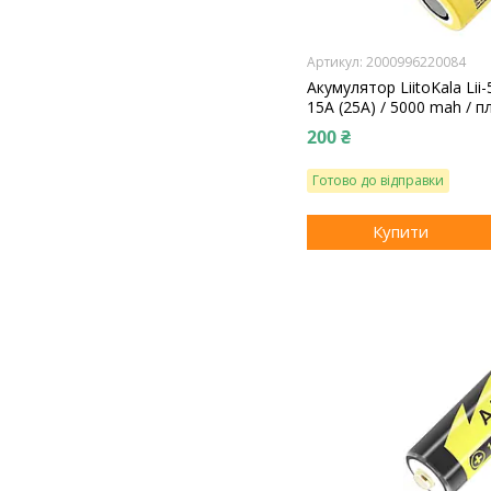
2000996220084
Акумулятор LiitoKala Lii
15А (25A) / 5000 mah / п
200 ₴
Готово до відправки
Купити