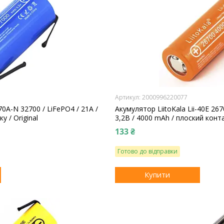
2000996220077
-70A-N 32700 / LiFePO4 / 21А /
Акумулятор LiitoKala Lii-40E 267
у / Original
3,2В / 4000 mАh / плоский контак
133 ₴
Готово до відправки
Купити