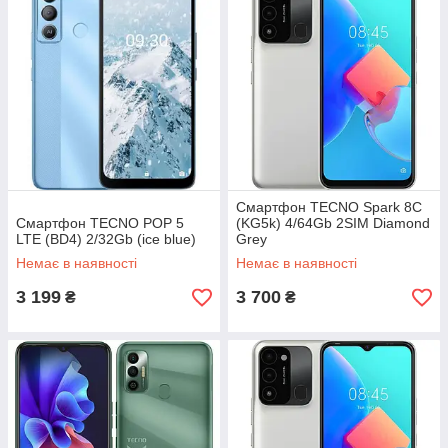
Смартфон TECNO Spark 8С
Смартфон TECNO POP 5
(KG5k) 4/64Gb 2SIM Diamond
LTE (BD4) 2/32Gb (ice blue)
Grey
Немає в наявності
Немає в наявності
3 199
3 700
₴
₴