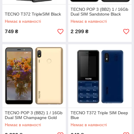
TECNO POP 3 (BB2) 1 / 16Gb
TECNO T372 TripleSIM Black
Dual SIM Sandstone Black
Немає в наявності
Немає в наявності
749
2 299
₴
₴
TECNO POP 3 (BB2) 1 / 16Gb
TECNO T372 Triple SIM Deep
Dual SIM Champagne Gold
Blue
Немає в наявності
Немає в наявності