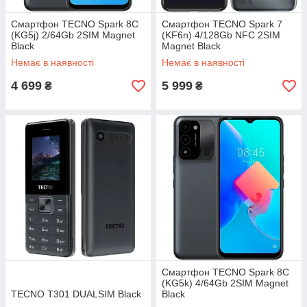
Смартфон TECNO Spark 8C
Смартфон TECNO Spark 7
(KG5j) 2/64Gb 2SIM Magnet
(KF6n) 4/128Gb NFC 2SIM
Black
Magnet Black
Немає в наявності
Немає в наявності
4 699
5 999
₴
₴
Смартфон TECNO Spark 8C
(KG5k) 4/64Gb 2SIM Magnet
TECNO T301 DUALSIM Black
Black