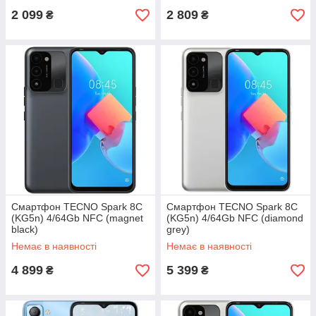
2 099
2 809
₴
₴
Смартфон TECNO Spark 8C
Смартфон TECNO Spark 8C
(KG5n) 4/64Gb NFC (magnet
(KG5n) 4/64Gb NFC (diamond
black)
grey)
Немає в наявності
Немає в наявності
4 899
5 399
₴
₴