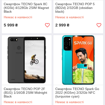
Смартфон TECNO Spark 8C
Смартфон TECNO POP 5
(KG5k) 4/128Gb 2SIM Magnet
(BD2d) 2/32GB (obsidian
Black
black)
Немає в наявності
Немає в наявності
5 999
2 999
₴
₴
Смартфон TECNO POP 2F
Смартфон TECNO Spark Go
(B1G) 1/16GB 2SIM Midnight
2022 (KG5m) 2/32Gb NFC
Black
(turquoise cyan)
Немає в наявності
Немає в наявності