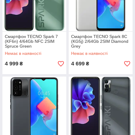
Смартфон TECNO Spark 7
Смартфон TECNO Spark 8C
(KF6n) 4/64Gb NFC 2SIM
(KG5j) 2/64Gb 2SIM Diamond
Spruce Green
Grey
Немає в наявності
Немає в наявності
4 999
4 699
₴
₴