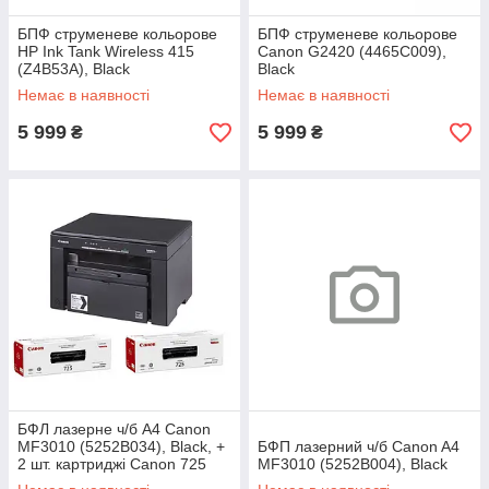
БПФ струменеве кольорове
БПФ струменеве кольорове
HP Ink Tank Wireless 415
Canon G2420 (4465C009),
(Z4B53A), Black
Black
Немає в наявності
Немає в наявності
5 999
5 999
₴
₴
БФЛ лазерне ч/б A4 Canon
MF3010 (5252B034), Black, +
БФП лазерний ч/б Canon A4
2 шт. картриджі Canon 725
MF3010 (5252B004), Black