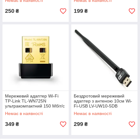
Немає в наявності
Немає в наявності
WIN7/XP/Vista/2K/MAC/LINUX
250
199
₴
₴
Мережевий адаптер Wi-Fi
Бездротовий мережевий
TP-Link TL-WN725N
адаптер з антеною 10см Wi-
ультракомпактний 150 Мбіт/с
Fi-USB LV-UW10-5DB
MTK7601, 802.11bgn, 150MB,
Немає в наявності
Немає в наявності
2.4G
WIN7/XP/Vista/2K/MAC/LINUX
349
299
₴
₴
,