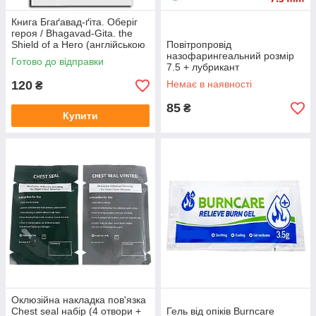
Книга Бгаґавад-ґіта. Оберіг
героя / Bhagavad-Gita. the
Shield of a Hero (англійською
Повітропровід
мовою)
назофарингеальний розмір
Готово до відправки
7.5 + лубрикант
120
Немає в наявності
₴
85
₴
Купити
Оклюзійна накладка пов'язка
Chest seal набір (4 отвори +
Гель від опіків Burncare