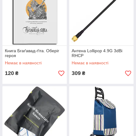
Книга Бгаґавад-ґіта. Оберіг
Антена Lollipop 4.9G 3dBi
героя
RHCP
Немає в наявності
Немає в наявності
120
309
₴
₴