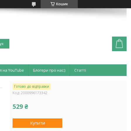
Кошик
ук
л на YouTube
Блогери про нас:)
Статті
Готово до відправки
Код:
2000996173342
529 ₴
Купити