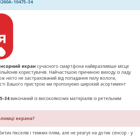
3260A-10475-34
енсорний екран
сучасного смартфона найвразливіше місце
льйонів користувачів. Найчастішою причиною виходу із ладу
ож ніхто не застрахований від попадання пилу вологи,
ності Вашого пристрою ми пропонуємо широкий асортимент
5-34
виконаний із високоякісних матеріалів із ретельним
оломці екрана?
тих пікселів і темних плям, але не реагує на дотик сенсор - у