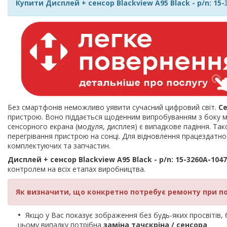
Купити Дисплей + сенсор Blackview A95 Black - p/n: 15-
Без смартфонів неможливо уявити сучасний цифровий світ.
С
пристрою. Воно піддається щоденним випробуванням з боку мі
сенсорного екрана (модуля, дисплея) є випадкове падіння. Так
перегрівання пристрою на сонці. Для відновлення працездат
комплектуючих та запчастин.
Дисплей + сенсор Blackview A95 Black - p/n: 15-3260A-1047
контролем на всіх етапах виробництва.
Як визначити, що конкретно потребує ремонту при п
Якщо у Вас показує зображення без будь-яких просвітів, би
цьому випадку потрібна
заміна тачскріна / сенсора