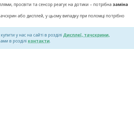
плями, просвіти та сенсор реагує на дотики – потрібна
заміна
ачскрин або дисплей, у цьому випадку при поломці потрібно
упити у нас на сайті в розділі
Дисплеї, тачскрини,
ами в розділі
контакти
.