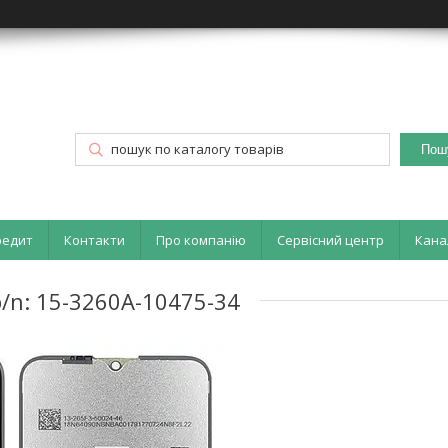
Пош
редит
Контакти
Про компанію
Сервісний центр
Кана
p/n: 15-3260A-10475-34