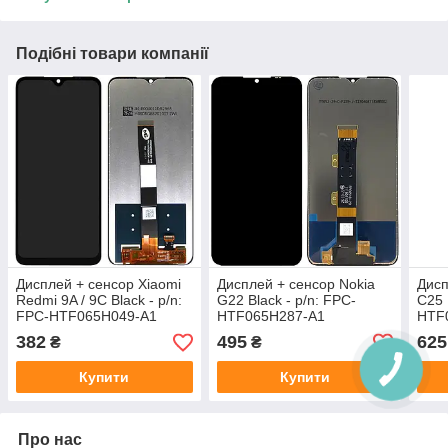
Подібні товари компанії
Дисплей + сенсор Xiaomi
Дисплей + сенсор Nokia
Дисп
Redmi 9A / 9C Black - p/n:
G22 Black - p/n: FPC-
C25 
FPC-HTF065H049-A1
HTF065H287-A1
HTF
382
495
625
₴
₴
Купити
Купити
Про нас