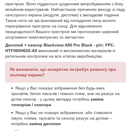
пристрою. Воно піддається щоденним випробуванням з боку
мільйонів користувачів. Найчастішою причиною виходу із ладу
сенсорного екрана (модуля, дисплея) є випадкове падіння.
Також ніхто не застрахований від попадання пилу вологи,
перегрівання пристрою на сонці. Для відновлення
працездатності Вашого пристрою ми пропонуємо широкий
асортимент комплектуючих та запчастин.
Дисплей + сенсор Blackview A80 Pro Black - p/n: FPC-
HTF065H020-A0
виконаний із високоякісних матеріалів із
ретельним контролем на всіх етапах виробництва.
Як визначити, що конкретно потребує ремонту при
поломці екрана?
Якщо у Вас показує зображення без будь-яких
просвітів, битих пікселів і темних плям, але не реагує на
дотик сенсор - у цьому випадку потрібна
заміна
тачскріна / сенсора
Якщо у Вас не показує зображення, або з'явилися
смуги, плями, просвіти та сенсор реагує на дотики –
потрібна
заміна дисплея