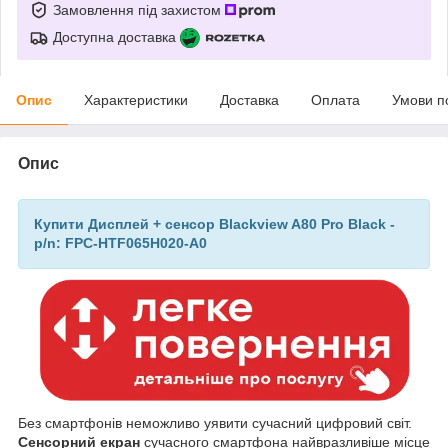
Замовлення під захистом
Доступна доставка
Опис
Характеристики
Доставка
Оплата
Умови п
Опис
Купити Дисплей + сенсор Blackview A80 Pro Black -
p/n: FPC-HTF065H020-A0
Без смартфонів неможливо уявити сучасний цифровий світ.
Сенсорний екран
сучасного смартфона найвразливіше місце