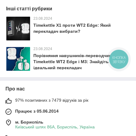
Інші статті рубрики
23.08.2024
Timekettle X1 проти WT2 Edge: Який
перекладач вибрати?
23.08.2024
Порівняння навушників-переводчиків
КНОПКА
Timekettle WT2 Edge і M3: Знайдіть
ЗВ'ЯЗКУ
ідеальний перекладач
Про нас
97% позитивних з 7479 відгуків за рік
Працює з 05.06.2014
м. Бориспіль
Київський шлях 86А, Бориспіль, Україна