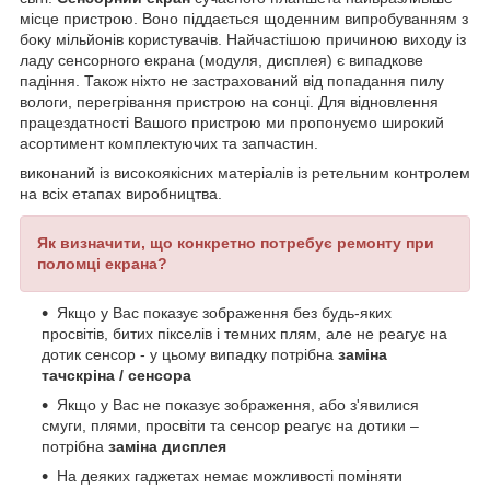
місце пристрою. Воно піддається щоденним випробуванням з
боку мільйонів користувачів. Найчастішою причиною виходу із
ладу сенсорного екрана (модуля, дисплея) є випадкове
падіння. Також ніхто не застрахований від попадання пилу
вологи, перегрівання пристрою на сонці. Для відновлення
працездатності Вашого пристрою ми пропонуємо широкий
асортимент комплектуючих та запчастин.
виконаний із високоякісних матеріалів із ретельним контролем
на всіх етапах виробництва.
Як визначити, що конкретно потребує ремонту при
поломці екрана?
Якщо у Вас показує зображення без будь-яких
просвітів, битих пікселів і темних плям, але не реагує на
дотик сенсор - у цьому випадку потрібна
заміна
тачскріна / сенсора
Якщо у Вас не показує зображення, або з'явилися
смуги, плями, просвіти та сенсор реагує на дотики –
потрібна
заміна дисплея
На деяких гаджетах немає можливості поміняти