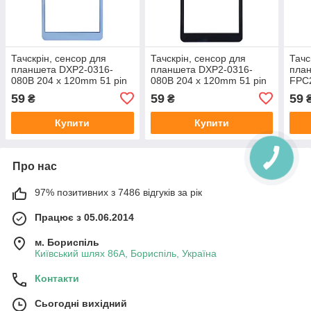
Тачскрін, сенсор для
Тачскрін, сенсор для
Тачс
планшета DXP2-0316-
планшета DXP2-0316-
пла
080B 204 x 120mm 51 pin
080B 204 x 120mm 51 pin
FPC2
White
Black
Blac
59
59
59
₴
₴
Купити
Купити
Про нас
97% позитивних з 7486 відгуків за рік
Працює з 05.06.2014
м. Бориспіль
Київський шлях 86А, Бориспіль, Україна
Контакти
Сьогодні вихідний