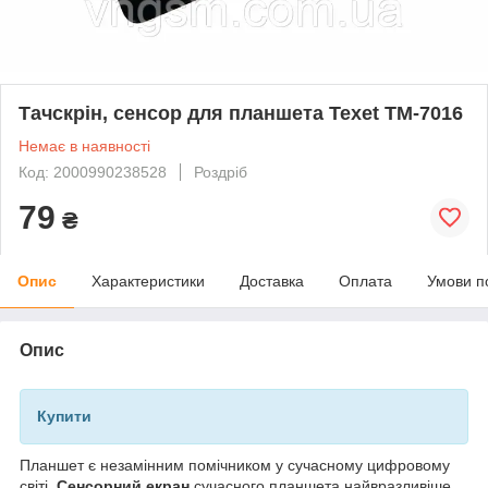
Тачскрін, сенсор для планшета Texet TM-7016
Немає в наявності
Код: 2000990238528
Роздріб
79
₴
Опис
Характеристики
Доставка
Оплата
Умови п
Опис
Купити
Планшет є незамінним помічником у сучасному цифровому
світі.
Сенсорний екран
сучасного планшета найвразливіше