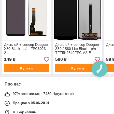
Дисплей + сенсор Doogee
Дисплей + сенсор Doogee
Дисп
X80 Black - p/n: FPC6023-
S80 / S80 Lite Black - p/n:
2
TFT5K2640FPC-A2-E
149
590
89
₴
₴
Купити
Купити
Про нас
97% позитивних з 7480 відгуків за рік
Працює з 05.06.2014
м. Бориспіль