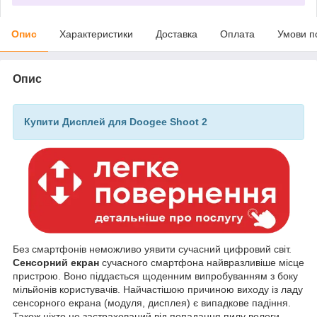
Опис
Характеристики
Доставка
Оплата
Умови п
Опис
Купити Дисплей для Doogee Shoot 2
Без смартфонів неможливо уявити сучасний цифровий світ.
Сенсорний екран
сучасного смартфона найвразливіше місце
пристрою. Воно піддається щоденним випробуванням з боку
мільйонів користувачів. Найчастішою причиною виходу із ладу
сенсорного екрана (модуля, дисплея) є випадкове падіння.
Також ніхто не застрахований від попадання пилу вологи,