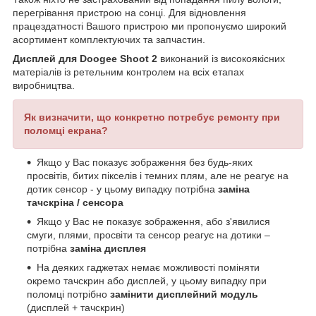
перегрівання пристрою на сонці. Для відновлення
працездатності Вашого пристрою ми пропонуємо широкий
асортимент комплектуючих та запчастин.
Дисплей для Doogee Shoot 2
виконаний із високоякісних
матеріалів із ретельним контролем на всіх етапах
виробництва.
Як визначити, що конкретно потребує ремонту при
поломці екрана?
Якщо у Вас показує зображення без будь-яких
просвітів, битих пікселів і темних плям, але не реагує на
дотик сенсор - у цьому випадку потрібна
заміна
тачскріна / сенсора
Якщо у Вас не показує зображення, або з'явилися
смуги, плями, просвіти та сенсор реагує на дотики –
потрібна
заміна дисплея
На деяких гаджетах немає можливості поміняти
окремо тачскрин або дисплей, у цьому випадку при
поломці потрібно
замінити дисплейний модуль
(дисплей + тачскрин)