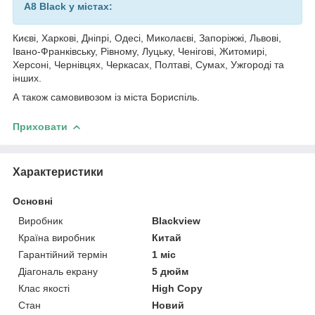
A8 Black у містах:
Києві, Харкові, Дніпрі, Одесі, Миколаєві, Запоріжжі, Львові,
Івано-Франківську, Рівному, Луцьку, Ченігові, Житомирі,
Херсоні, Чернівцях, Черкасах, Полтаві, Сумах, Ужгороді та
інших.
А також самовивозом із міста Бориспіль.
Приховати
Характеристики
Основні
Виробник
Blackview
Країна виробник
Китай
Гарантійний термін
1 міс
Діагональ екрану
5 дюйм
Клас якості
High Copy
Стан
Новий