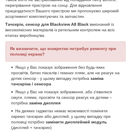
перегрівання пристрою на сонці. Для відновлення
працездатності Вашого пристрою ми пропонуємо широкий
асортимент комплектуючих та запчастин.
Тачскрін, сенсор для Blackview A8 Black
виконаний із
високоякісних матеріалів із ретельним контролем на всіх
етапах виробництва.
Як визначити, що конкретно потребує ремонту при
поломці екрана?
Якщо у Вас показує зображення без будь-яких
просвітів, битих пікселів і темних плям, але не реагує на
дотик сенсор - у цьому випадку потрібна
заміна
тачскріна / сенсора
Якщо у Вас не показує зображення, або з'явилися
смуги, плями, просвіти та сенсор реагує на дотики –
потрібна
заміна дисплея
На деяких гаджетах немає можливості поміняти
окремо тачскрин або дисплей, у цьому випадку при
поломці потрібно
замінити дисплейний модуль
(дисплей + тачскрин)