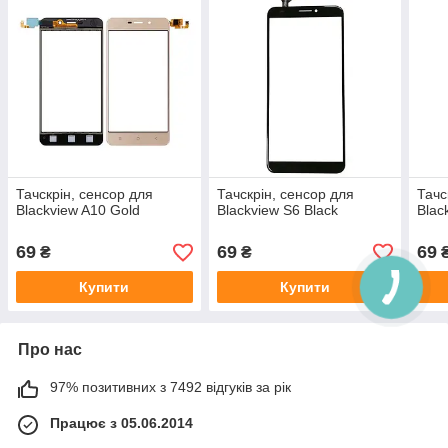
Тачскрін, сенсор для
Тачскрін, сенсор для
Тачс
Blackview A10 Gold
Blackview S6 Black
Blac
69
69
69
₴
₴
Купити
Купити
Про нас
97% позитивних з 7492 відгуків за рік
Працює з 05.06.2014