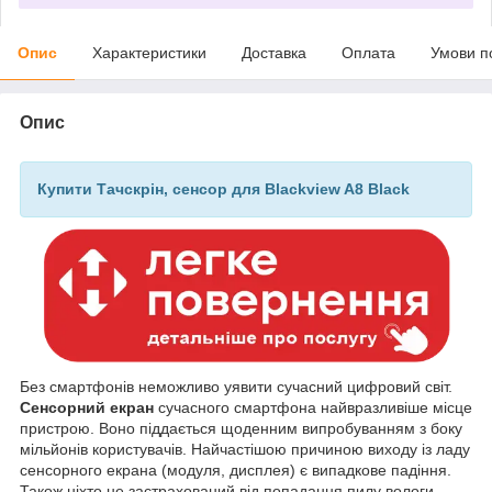
Опис
Характеристики
Доставка
Оплата
Умови п
Опис
Купити Тачскрін, сенсор для Blackview A8 Black
Без смартфонів неможливо уявити сучасний цифровий світ.
Сенсорний екран
сучасного смартфона найвразливіше місце
пристрою. Воно піддається щоденним випробуванням з боку
мільйонів користувачів. Найчастішою причиною виходу із ладу
сенсорного екрана (модуля, дисплея) є випадкове падіння.
Також ніхто не застрахований від попадання пилу вологи,