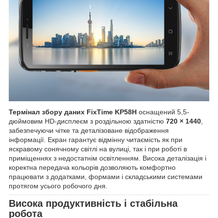
Термінал збору даних FixTime KP58H
оснащений 5,5-
дюймовим HD-дисплеєм з роздільною здатністю
720 × 1440
,
забезпечуючи чітке та деталізоване відображення
інформації. Екран гарантує відмінну читаємість як при
яскравому сонячному світлі на вулиці, так і при роботі в
приміщеннях з недостатнім освітленням. Висока деталізація і
коректна передача кольорів дозволяють комфортно
працювати з додатками, формами і складськими системами
протягом усього робочого дня.
Висока продуктивність і стабільна
робота