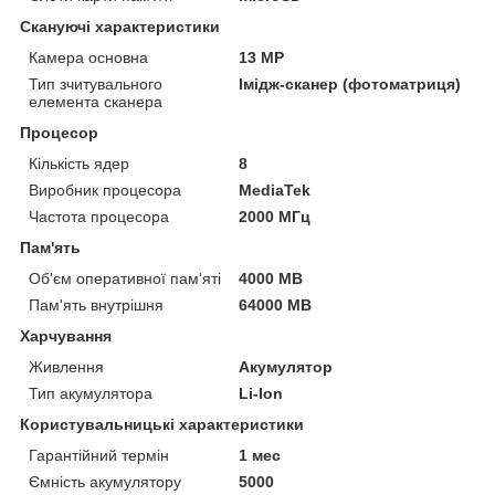
Скануючі характеристики
Камера основна
13 MP
Тип зчитувального
Імідж-сканер (фотоматриця)
елемента сканера
Процесор
Кількість ядер
8
Виробник процесора
MediaTek
Частота процесора
2000 МГц
Пам'ять
Об'єм оперативної пам'яті
4000 MB
Пам'ять внутрішня
64000 MB
Харчування
Живлення
Акумулятор
Тип акумулятора
Li-Ion
Користувальницькі характеристики
Гарантійний термін
1 мес
Ємність акумулятору
5000