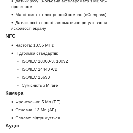
Датчик руху: 3-осьовий акселерометр з MEMS-
гіроскопом
Магнітометр: електронний компас (eCompass)
Датчик освітленості: автоматичне регулювання
яскравості екрану
NFC
Частота: 13.56 MHz
Підтримка стандартів:
ISO/IEC 18000-3, 18092
ISO/IEC 14443 A/B
ISO/IEC 15693
Сумісність з Mifare
Камера
Фронтальна: 5 Мп (FF)
Основна: 13 Мп (AF)
Спалах: підтримується
Аудіо