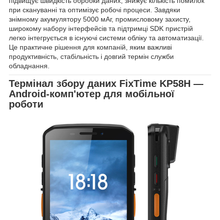
підвищує швидкість обробки даних, знижує кількість помилок
при скануванні та оптимізує робочі процеси. Завдяки
знімному акумулятору 5000 мАг, промисловому захисту,
широкому набору інтерфейсів та підтримці SDK пристрій
легко інтегрується в існуючі системи обліку та автоматизації.
Це практичне рішення для компаній, яким важливі
продуктивність, стабільність і довгий термін служби
обладнання.
Термінал збору даних FixTime KP58H —
Android-комп'ютер для мобільної
роботи