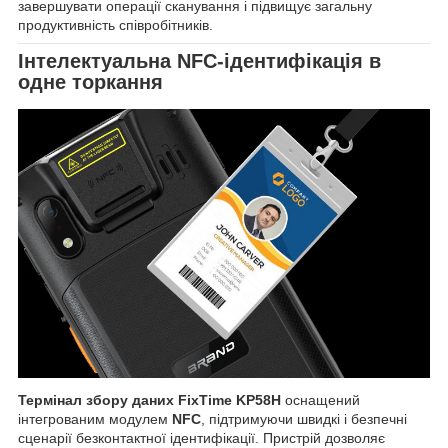
завершувати операції сканування і підвищує загальну
продуктивність співробітників.
Інтелектуальна NFC-ідентифікація в
одне торкання
Термінал збору даних FixTime KP58H
оснащений
інтегрованим модулем
NFC
, підтримуючи швидкі і безпечні
сценарії безконтактної ідентифікації. Пристрій дозволяє