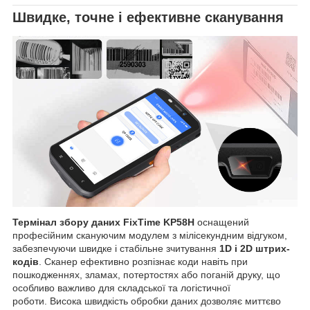
Швидке, точне і ефективне сканування
Термінал збору даних FixTime KP58H
оснащений
професійним скануючим модулем з мілісекундним відгуком,
забезпечуючи швидке і стабільне зчитування
1D і 2D штрих-
кодів
. Сканер ефективно розпізнає коди навіть при
пошкодженнях, зламах, потертостях або поганій друку, що
особливо важливо для складської та логістичної
роботи. Висока швидкість обробки даних дозволяє миттєво