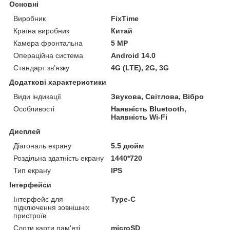
Основні
Виробник
FixTime
Країна виробник
Китай
Камера фронтальна
5 MP
Операційна система
Android 14.0
Стандарт зв'язку
4G (LTE), 2G, 3G
Додаткові характеристики
Види індикації
Звукова, Світлова, Вібро
Особливості
Наявність Bluetooth,
Наявність Wi-Fi
Дисплей
Діагональ екрану
5.5 дюйм
Роздільна здатність екрану
1440*720
Тип екрану
IPS
Інтерфейси
Інтерфейс для
Type-C
підключення зовнішніх
пристроїв
Слоти карти пам'яті
microSD