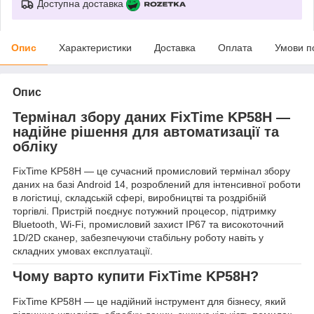
Доступна доставка
Опис
Характеристики
Доставка
Оплата
Умови п
Опис
Термінал збору даних FixTime KP58H —
надійне рішення для автоматизації та
обліку
FixTime KP58H — це сучасний промисловий термінал збору
даних на базі Android 14, розроблений для інтенсивної роботи
в логістиці, складській сфері, виробництві та роздрібній
торгівлі. Пристрій поєднує потужний процесор, підтримку
Bluetooth, Wi-Fi, промисловий захист IP67 та високоточний
1D/2D сканер, забезпечуючи стабільну роботу навіть у
складних умовах експлуатації.
Чому варто купити FixTime KP58H?
FixTime KP58H — це надійний інструмент для бізнесу, який