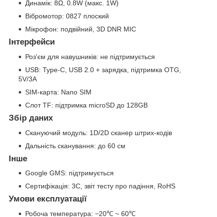
Динамік: 8Ω, 0.8W (макс. 1W)
Вібромотор: 0827 плоский
Мікрофон: подвійний, 3D DNR MIC
Інтерфейси
Роз'єм для навушників: не підтримується
USB: Type-C, USB 2.0 + зарядка, підтримка OTG,
5V/3A
SIM-карта: Nano SIM
Слот TF: підтримка microSD до 128GB
Збір даних
Скануючий модуль: 1D/2D сканер штрих-кодів
Дальність сканування: до 60 см
Інше
Google GMS: підтримується
Сертифікація: 3C, звіт тесту про падіння, RoHS
Умови експлуатації
Робоча температура: −20℃ ~ 60℃