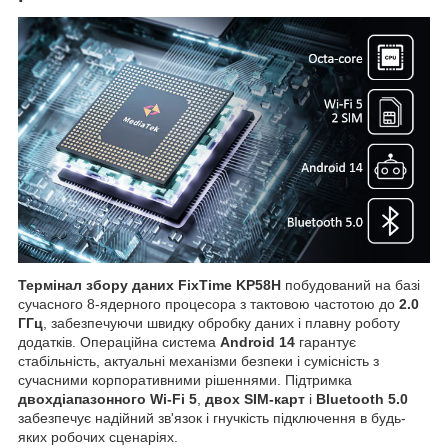
Термінал збору даних FixTime KP58H
побудований на базі
сучасного 8-ядерного процесора з тактовою частотою до
2.0
ГГц
, забезпечуючи швидку обробку даних і плавну роботу
додатків. Операційна система
Android 14
гарантує
стабільність, актуальні механізми безпеки і сумісність з
сучасними корпоративними рішеннями. Підтримка
двохдіапазонного Wi-Fi 5
,
двох SIM-карт
і
Bluetooth 5.0
забезпечує надійний зв'язок і гнучкість підключення в будь-
яких робочих сценаріях.