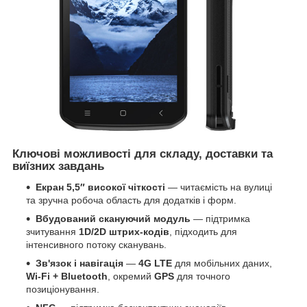
Ключові можливості для складу, доставки та
виїзних завдань
Екран 5,5″ високої чіткості
— читаємість на вулиці
та зручна робоча область для додатків і форм.
Вбудований скануючий модуль
— підтримка
зчитування
1D/2D штрих-кодів
, підходить для
інтенсивного потоку сканувань.
Зв'язок і навігація
—
4G LTE
для мобільних даних,
Wi-Fi + Bluetooth
, окремий
GPS
для точного
позиціонування.