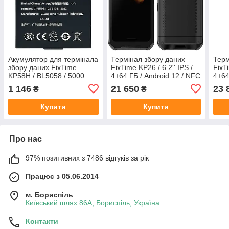
Акумулятор для термінала
Термінал збору даних
Терм
збору даних FixTime
FixTime KP26 / 6.2'' IPS /
FixT
KP58H / BL5058 / 5000
4+64 ГБ / Android 12 / NFC
4+64
mAh
/ IP67 / 5000 мАг
/ IP
1 146
21 650
23 
₴
₴
Купити
Купити
Про нас
97% позитивних з 7486 відгуків за рік
Працює з 05.06.2014
м. Бориспіль
Київський шлях 86А, Бориспіль, Україна
Контакти