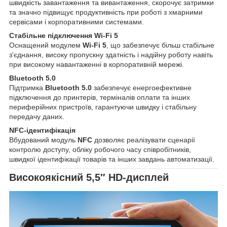
швидкість завантаження та вивантаження, скорочує затримки
та значно підвищує продуктивність при роботі з хмарними
сервісами і корпоративними системами.
Стабільне підключення Wi-Fi 5
Оснащений модулем
Wi-Fi 5
, що забезпечує більш стабільне
з'єднання, високу пропускну здатність і надійну роботу навіть
при високому навантаженні в корпоративній мережі.
Bluetooth 5.0
Підтримка
Bluetooth 5.0
забезпечує енергоефективне
підключення до принтерів, терміналів оплати та інших
периферійних пристроїв, гарантуючи швидку і стабільну
передачу даних.
NFC-ідентифікація
Вбудований модуль
NFC
дозволяє реалізувати сценарії
контролю доступу, обліку робочого часу співробітників,
швидкої ідентифікації товарів та інших завдань автоматизації.
Високоякісний 5,5″ HD-дисплей