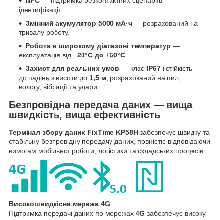
NFC
— підтримка безконтактних сценаріїв
ідентифікації.
Змінний акумулятор 5000 мА·ч
— розрахований на
тривалу роботу.
Робота в широкому діапазоні температур
—
експлуатація від
−20°C до +60°C
.
Захист для реальних умов
— клас
IP67
і стійкість
до падінь з висоти до
1,5 м
; розрахований на пил,
вологу, вібрації та удари.
Безпровідна передача даних — вища
швидкість, вища ефективність
Термінал збору даних FixTime KP58H
забезпечує швидку та
стабільну безпровідну передачу даних, повністю відповідаючи
вимогам мобільної роботи, логістики та складських процесів.
Високошвидкісна мережа 4G
Підтримка передачі даних по мережах
4G
забезпечує високу