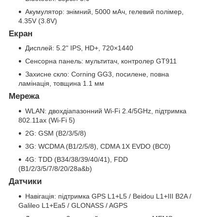
Акумулятор: знімний, 5000 мАч, гелевий полімер,
4.35V (3.8V)
Екран
Дисплей: 5.2" IPS, HD+, 720×1440
Сенсорна панель: мультитач, контролер GT911
Захисне скло: Corning GG3, посилене, повна
ламінація, товщина 1.1 мм
Мережа
WLAN: двохдіапазонний Wi-Fi 2.4/5GHz, підтримка
802.11ax (Wi-Fi 5)
2G: GSM (B2/3/5/8)
3G: WCDMA (B1/2/5/8), CDMA 1X EVDO (BC0)
4G: TDD (B34/38/39/40/41), FDD
(B1/2/3/5/7/8/20/28a&b)
Датчики
Навігація: підтримка GPS L1+L5 / Beidou L1+III B2A /
Galileo L1+Ea5 / GLONASS / AGPS