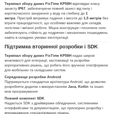
Термінал збору даних FixTime KP58H
відповідає класу
захисту
IP67
, забезпечуючи повний захист від пилу і
короткочасного занурення у воду на глибину до
1
метра
. Пристрій витримує падіння з висоти до
1,5 метрів
без
втрати працездатності, що особливо важливо для складів,
логістики і виїзної роботи. Міцна конструкція і посилене скло
забезпечують стійкість до подряпин і механічних пошкоджень
навіть в складних умовах експлуатації.
Підтримка вторинної розробки і SDK
Термінал збору даних FixTime KP58H
надає широкі
можливості для інтеграції, кастомізації та розробки
корпоративних рішень, що робить його зручною платформою
для мобільних та складських систем.
Середовище розробки Android
Підтримується стандартна архітектура Android, що дозволяє
розробляти додатки з використанням
Java, Kotlin
та інших
мов програмування.
Повний комплект SDK
Надається SDK з драйверами обладнання, системними
інтерфейсами та документацією, що прискорює розробку і
впровадження спеціалізованих рішень.