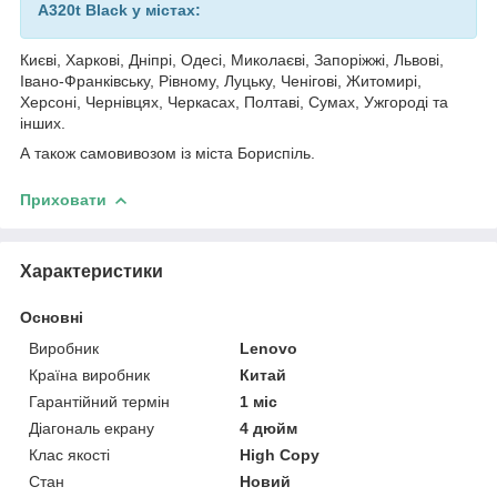
A320t Black у містах:
Києві, Харкові, Дніпрі, Одесі, Миколаєві, Запоріжжі, Львові,
Івано-Франківську, Рівному, Луцьку, Ченігові, Житомирі,
Херсоні, Чернівцях, Черкасах, Полтаві, Сумах, Ужгороді та
інших.
А також самовивозом із міста Бориспіль.
Приховати
Характеристики
Основні
Виробник
Lenovo
Країна виробник
Китай
Гарантійний термін
1 міс
Діагональ екрану
4 дюйм
Клас якості
High Copy
Стан
Новий