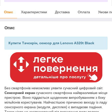
Опис
Характеристики
Доставка
Оплата
Умови п
Опис
Купити Тачскрін, сенсор для Lenovo A320t Black
Без смартфонів неможливо уявити сучасний цифровий світ.
Сенсорний екран
сучасного смартфона найвразливіше місце
пристрою. Воно піддається щоденним випробуванням з боку
мільйонів користувачів. Найчастішою причиною виходу із ладу
сенсорного екрана (модуля, дисплея) є випадкове падіння.
Також ніхто не застрахований від попадання пилу вологи,