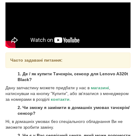
Часто задавані питання:
1. Де / як купити Тачскрін, сенсор для Lenovo A320t
Black?
Дану запчастину можете придбати у нас в
магазині
,
натиснувши на кнопку "Купити", або зв'язатися з менеджером
за номерами в розділі
контакти
.
2. Чи зможу я замінити в домашніх умовах тачскрін/
сенсор?
Ні, в домашніх умовах без спеціального обладнання Ви не
зможете зробити заміну.
3. Чи є у Вас сервісний центр, який може допомогти