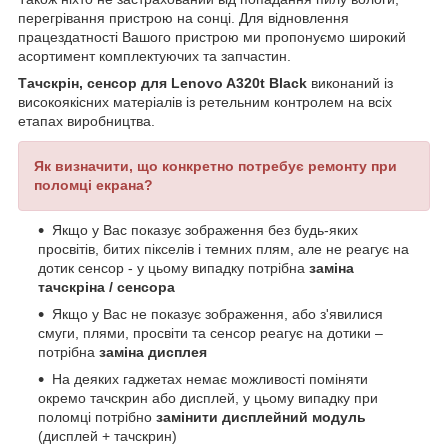
перегрівання пристрою на сонці. Для відновлення
працездатності Вашого пристрою ми пропонуємо широкий
асортимент комплектуючих та запчастин.
Тачскрін, сенсор для Lenovo A320t Black
виконаний із
високоякісних матеріалів із ретельним контролем на всіх
етапах виробництва.
Як визначити, що конкретно потребує ремонту при
поломці екрана?
Якщо у Вас показує зображення без будь-яких
просвітів, битих пікселів і темних плям, але не реагує на
дотик сенсор - у цьому випадку потрібна
заміна
тачскріна / сенсора
Якщо у Вас не показує зображення, або з'явилися
смуги, плями, просвіти та сенсор реагує на дотики –
потрібна
заміна дисплея
На деяких гаджетах немає можливості поміняти
окремо тачскрин або дисплей, у цьому випадку при
поломці потрібно
замінити дисплейний модуль
(дисплей + тачскрин)