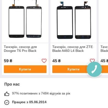
Тачскрін, сенсор для
Тачскрін, сенсор для ZTE
Тачс
Doogee T6 Pro Black
Blade A460 L4 Black
Blad
59
45
45
₴
₴
Купити
Купити
Про нас
97% позитивних з 7484 відгуків за рік
Працює з 05.06.2014