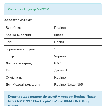
Сервісний центр VNGSM
Характеристики:
Виробник
Realme
Країна виробник
Китай
Стан
Новий
Гарантійний термін
1
Колір
Чорний
Діагональ екрану
6.67
Тип
Дисплей
Сумісність
Realme
Для Моделі телефону
Realme Narzo N65
Купити з доставкою Дисплей + сенсор Realme Narzo
N65 / RMX3997 Black - p/n: BV067BRM-L00-XB00 у
містах: