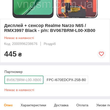
Дисплей + сенсор Realme Narzo N65 /
RMX3997 Black - p/n: BV067BRM-L00-XB00
Немає в наявності
Код: 2000996238676
Роздріб
445
₴
Партномер
BV067BRM-L00-XB00
FPC-I670EDCPX-25B-B0
Немає в наявності
Опис
Характеристики
Доставка
Оплата
Умови п