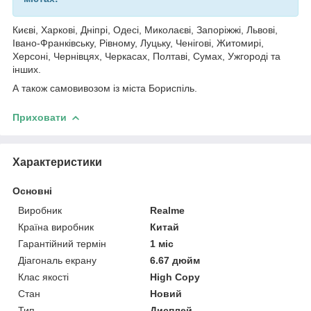
Києві, Харкові, Дніпрі, Одесі, Миколаєві, Запоріжжі, Львові,
Івано-Франківську, Рівному, Луцьку, Ченігові, Житомирі,
Херсоні, Чернівцях, Черкасах, Полтаві, Сумах, Ужгороді та
інших.
А також самовивозом із міста Бориспіль.
Приховати
Характеристики
Основні
Виробник
Realme
Країна виробник
Китай
Гарантійний термін
1 міс
Діагональ екрану
6.67 дюйм
Клас якості
High Copy
Стан
Новий
Тип
Дисплей