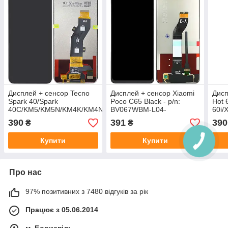
Дисплей + сенсор Tecno
Дисплей + сенсор Xiaomi
Дисп
Spark 40/Spark
Poco C65 Black - p/n:
Hot 
40C/KM5/KM5N/KM4K/KM4N
BV067WBM-L04-
60i/
Black - p/n:BV067WBM-
XS00_FPCA_R0.1
Blac
390
391
390
₴
₴
L05-XV00_FPCA_R0.0
L05
Купити
Купити
Про нас
97% позитивних з 7480 відгуків за рік
Працює з 05.06.2014