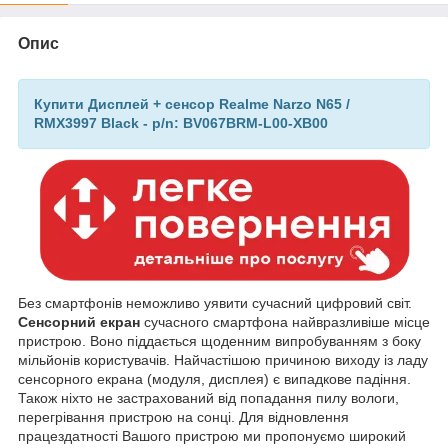
Опис
Купити Дисплей + сенсор Realme Narzo N65 /
RMX3997 Black - p/n: BV067BRM-L00-XB00
Без смартфонів неможливо уявити сучасний цифровий світ.
Сенсорний екран
сучасного смартфона найвразливіше місце
пристрою. Воно піддається щоденним випробуванням з боку
мільйонів користувачів. Найчастішою причиною виходу із ладу
сенсорного екрана (модуля, дисплея) є випадкове падіння.
Також ніхто не застрахований від попадання пилу вологи,
перегрівання пристрою на сонці. Для відновлення
працездатності Вашого пристрою ми пропонуємо широкий