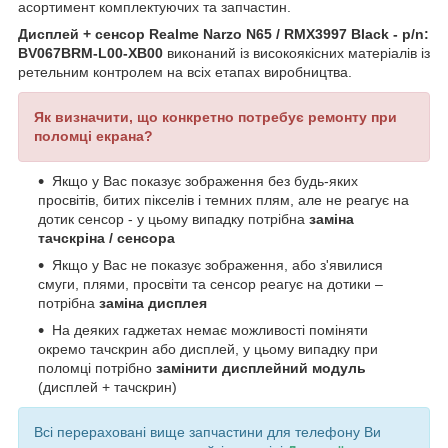
асортимент комплектуючих та запчастин.
Дисплей + сенсор Realme Narzo N65 / RMX3997 Black - p/n:
BV067BRM-L00-XB00
виконаний із високоякісних матеріалів із
ретельним контролем на всіх етапах виробництва.
Як визначити, що конкретно потребує ремонту при
поломці екрана?
Якщо у Вас показує зображення без будь-яких
просвітів, битих пікселів і темних плям, але не реагує на
дотик сенсор - у цьому випадку потрібна
заміна
тачскріна / сенсора
Якщо у Вас не показує зображення, або з'явилися
смуги, плями, просвіти та сенсор реагує на дотики –
потрібна
заміна дисплея
На деяких гаджетах немає можливості поміняти
окремо тачскрин або дисплей, у цьому випадку при
поломці потрібно
замінити дисплейний модуль
(дисплей + тачскрин)
Всі перераховані вище запчастини для телефону Ви