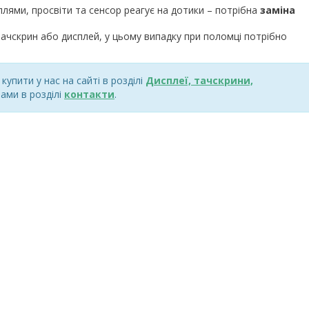
плями, просвіти та сенсор реагує на дотики – потрібна
заміна
ачскрин або дисплей, у цьому випадку при поломці потрібно
упити у нас на сайті в розділі
Дисплеї, тачскрини,
ами в розділі
контакти
.