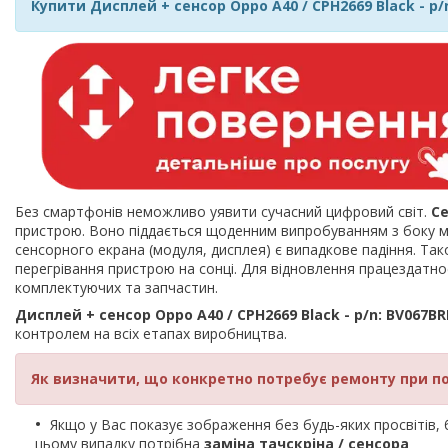
Купити Дисплей + сенсор Oppo A40 / CPH2669 Black - p/
Без смартфонів неможливо уявити сучасний цифровий світ.
С
пристрою. Воно піддається щоденним випробуванням з боку мі
сенсорного екрана (модуля, дисплея) є випадкове падіння. Так
перегрівання пристрою на сонці. Для відновлення працездат
комплектуючих та запчастин.
Дисплей + сенсор Oppo A40 / CPH2669 Black - p/n: BV067B
контролем на всіх етапах виробництва.
Як визначити, що конкретно потребує ремонту при п
Якщо у Вас показує зображення без будь-яких просвітів, би
цьому випадку потрібна
заміна тачскріна / сенсора