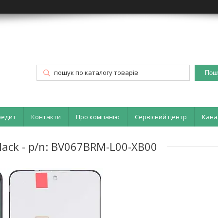
Пош
редит
Контакти
Про компанію
Сервісний центр
Кана
lack - p/n: BV067BRM-L00-XB00