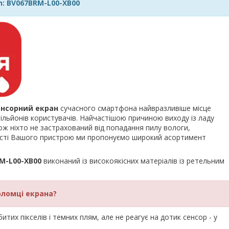
n: BV067BRM-L00-XB00
енсорний екран
сучасного смартфона найвразливіше місце
льйонів користувачів. Найчастішою причиною виходу із ладу
ож ніхто не застрахований від попадання пилу вологи,
ності Вашого пристрою ми пропонуємо широкий асортимент
RM-L00-XB00
виконаний із високоякісних матеріалів із ретельним
оломці екрана?
тих пікселів і темних плям, але не реагує на дотик сенсор - у