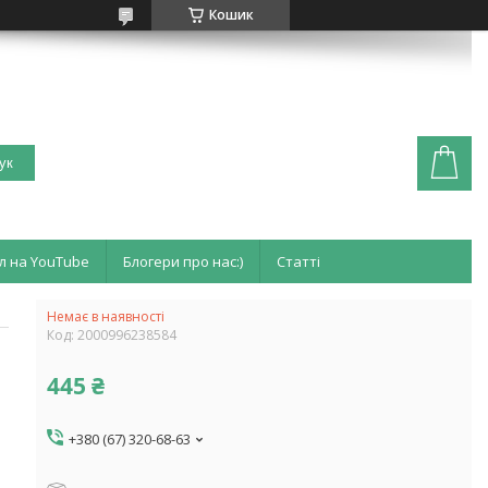
Кошик
ук
л на YouTube
Блогери про нас:)
Статті
Немає в наявності
Код:
2000996238584
445 ₴
+380 (67) 320-68-63