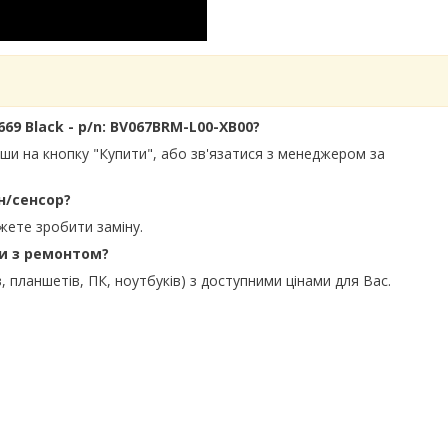
69 Black - p/n: BV067BRM-L00-XB00?
вши на кнопку "Купити", або зв'язатися з менеджером за
н/сенсор?
жете зробити заміну.
ти з ремонтом?
, планшетів, ПК, ноутбуків) з доступними цінами для Вас.