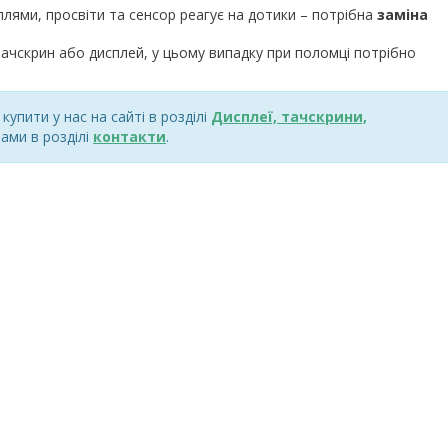
плями, просвіти та сенсор реагує на дотики – потрібна
заміна
ачскрин або дисплей, у цьому випадку при поломці потрібно
упити у нас на сайті в розділі
Дисплеї, тачскрини,
ами в розділі
контакти
.