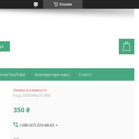
Кошик
ук
л на YouTube
Блогери про нас:)
Статті
Немає в наявності
Код:
2000996237488
350 ₴
+380 (67) 320-68-63