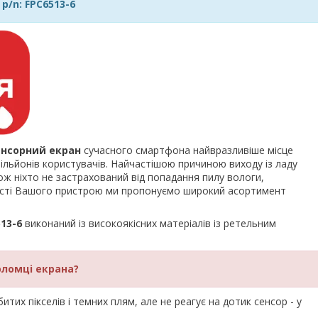
p/n: FPC6513-6
енсорний екран
сучасного смартфона найвразливіше місце
льйонів користувачів. Найчастішою причиною виходу із ладу
ож ніхто не застрахований від попадання пилу вологи,
ності Вашого пристрою ми пропонуємо широкий асортимент
513-6
виконаний із високоякісних матеріалів із ретельним
оломці екрана?
тих пікселів і темних плям, але не реагує на дотик сенсор - у