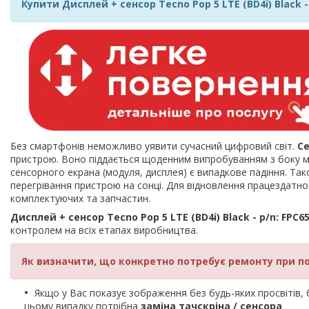
Купити Дисплей + сенсор Tecno Pop 5 LTE (BD4i) Black - 
Без смартфонів неможливо уявити сучасний цифровий світ.
С
пристрою. Воно піддається щоденним випробуванням з боку мі
сенсорного екрана (модуля, дисплея) є випадкове падіння. Так
перегрівання пристрою на сонці. Для відновлення працездат
комплектуючих та запчастин.
Дисплей + сенсор Tecno Pop 5 LTE (BD4i) Black - p/n: FPC6
контролем на всіх етапах виробництва.
Як визначити, що конкретно потребує ремонту при п
Якщо у Вас показує зображення без будь-яких просвітів, би
цьому випадку потрібна
заміна тачскріна / сенсора