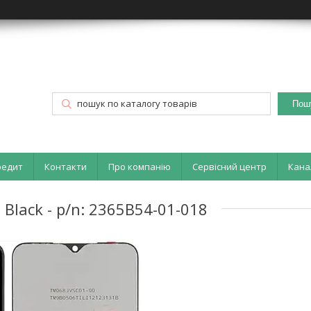
Пош
редит
Контакти
Про компанію
Сервісний центр
Кана
 Black - p/n: 2365B54-01-018