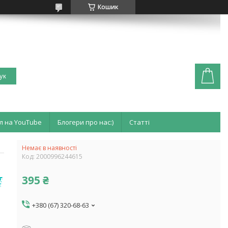
Кошик
ук
л на YouTube
Блогери про нас:)
Статті
Немає в наявності
Код:
2000996244615
395 ₴
+380 (67) 320-68-63