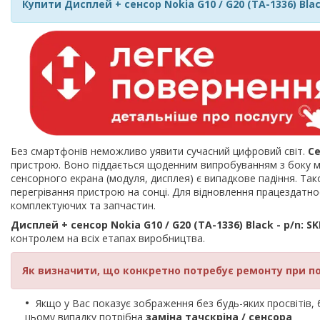
Купити Дисплей + сенсор Nokia G10 / G20 (TA-1336) Black
Без смартфонів неможливо уявити сучасний цифровий світ.
С
пристрою. Воно піддається щоденним випробуванням з боку мі
сенсорного екрана (модуля, дисплея) є випадкове падіння. Так
перегрівання пристрою на сонці. Для відновлення працездат
комплектуючих та запчастин.
Дисплей + сенсор Nokia G10 / G20 (TA-1336) Black - p/n: SK
контролем на всіх етапах виробництва.
Як визначити, що конкретно потребує ремонту при п
Якщо у Вас показує зображення без будь-яких просвітів, би
цьому випадку потрібна
заміна тачскріна / сенсора