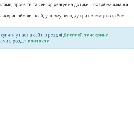
плями, просвіти та сенсор реагує на дотики – потрібна
заміна
ачскрин або дисплей, у цьому випадку при поломці потрібно
упити у нас на сайті в розділі
Дисплеї, тачскрини,
ами в розділі
контакти
.