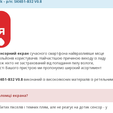
 - p/n: SKI651-B32 V0.8
енсорний екран
сучасного смартфона найвразливіше місце
льйонів користувачів. Найчастішою причиною виходу із ладу
ож ніхто не застрахований від попадання пилу вологи,
ності Вашого пристрою ми пропонуємо широкий асортимент
I651-B32 V0.8
виконаний із високоякісних матеріалів із ретельним
оломці екрана?
тих пікселів і темних плям, але не реагує на дотик сенсор - у