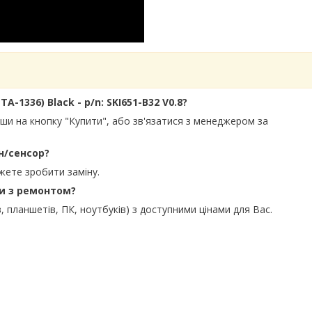
A-1336) Black - p/n: SKI651-B32 V0.8?
вши на кнопку "Купити", або зв'язатися з менеджером за
н/сенсор?
жете зробити заміну.
ти з ремонтом?
, планшетів, ПК, ноутбуків) з доступними цінами для Вас.