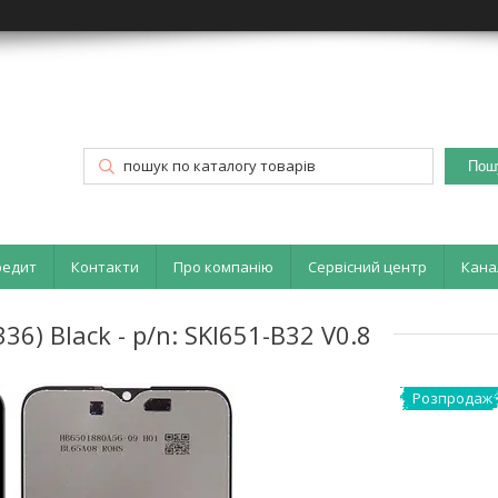
Пош
редит
Контакти
Про компанію
Сервісний центр
Кана
6) Black - p/n: SKI651-B32 V0.8
Розпродаж