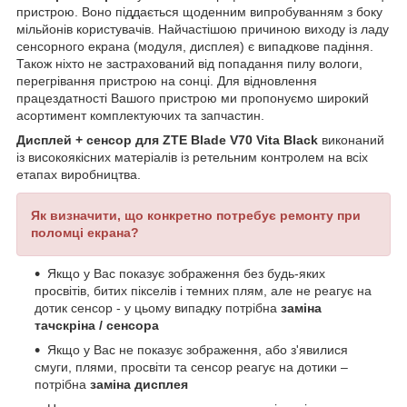
пристрою. Воно піддається щоденним випробуванням з боку
мільйонів користувачів. Найчастішою причиною виходу із ладу
сенсорного екрана (модуля, дисплея) є випадкове падіння.
Також ніхто не застрахований від попадання пилу вологи,
перегрівання пристрою на сонці. Для відновлення
працездатності Вашого пристрою ми пропонуємо широкий
асортимент комплектуючих та запчастин.
Дисплей + сенсор для ZTE Blade V70 Vita Black
виконаний
із високоякісних матеріалів із ретельним контролем на всіх
етапах виробництва.
Як визначити, що конкретно потребує ремонту при
поломці екрана?
Якщо у Вас показує зображення без будь-яких
просвітів, битих пікселів і темних плям, але не реагує на
дотик сенсор - у цьому випадку потрібна
заміна
тачскріна / сенсора
Якщо у Вас не показує зображення, або з'явилися
смуги, плями, просвіти та сенсор реагує на дотики –
потрібна
заміна дисплея