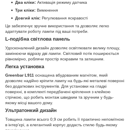
Два кліки:
Активація режиму датчика
Три кліки:
Вимкнення
Довгий клік:
Регулювання яскравості
Це забезпечує зручне використання та дозволяє легко
адаптувати роботу лампи під ваші потреби.
L-подібна світлова панель
Удосконалений дизайн дозволяє освітлювати велику площу,
замінюючи відразу дві лампи. Світловий потік поширюється
рівномірно, роблячи простір яскравим та затишним.
Легка установка
Greenbar L911
оснащена вбудованим магнітом, який
дозволяє надійно кріпити лампу на будь-які металеві поверхні
без додаткових інструментів. Для установки на гладкі
поверхні, в комплекті передбачені кріплення з клейкою
стрічкою, що робить монтаж швидким та зручним у будь-
якому місці вашого дому.
Ультратонкий дизайн
Товщина лампи всього 0,9 см робить її практично непомітною
в інтер'єрі, а елегантний корпус додасть стилю будь-якому