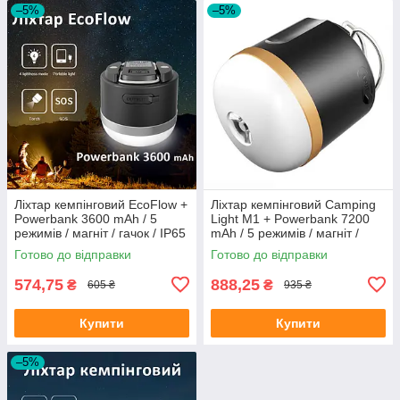
–5%
–5%
Ліхтар кемпінговий EcoFlow +
Ліхтар кемпінговий Camping
Powerbank 3600 mAh / 5
Light M1 + Powerbank 7200
режимів / магніт / гачок / IP65
mAh / 5 режимів / магніт /
/ 5W / Type-C
гачок / IP65 / Type-C Black
Готово до відправки
Готово до відправки
574,75
888,25
₴
₴
605 ₴
935 ₴
Купити
Купити
–5%