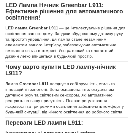
LED Лампа Нічник Greenbar L911:
Ефективне рішення для автоматичного
освітлення!
LED лампа Greenbar L911
— це інтелектуальне рішення для
освітлення вашого дому. Завдяки вбудованому датчику руху
та простоті управління, ця лампа стане незамінним
елементом вашого інтер'єру, забезпечуючи автоматичне
вмикання світла в темряві. Ультратонкий та елегантний
дизайн легко впишеться в будь-який простір.
Чому варто купити LED лампу-нічник
L911?
Лампа
Greenbar L911
поєднує в собі зручність, стиль та
інноваційні технології. Вона оснащена інтелектуальним
датчиком руху та світловим сенсором, які автоматично
реагують на вашу присутність. Плавне регулювання
яскравості та три режими освітлення забезпечать комфорт у
будь-якій ситуації, від нічного освітлення до робочого світла.
Переваги LED лампи L911: