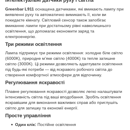
Інтелектуальні датчики руху і світла
Greenbar L911
оснащена датчиками, які вмикають лампу при
виявленні руху та автоматично вимикають її, коли ви
покидаєте кімнату. Світловий сенсор також запобігає
вмиканню лампи при достатньому рівні навколишнього
освітлення, що допомагає економити заряд та
електроенергію.
Три режими освітлення
Лампа підтримує три режими освітлення: холодне біле світло
(6000K), природне м'яке світло (4000K) та тепле затишне
світло (3000K). Ці режими дозволяють адаптувати освітлення
під будь-які потреби — від яскравого робочого світла до
створення комфортної атмосфери для відпочинку.
Регулювання яскравості
Плавне регулювання яскравості дозволяє легко налаштувати
інтенсивність світла під ваші вподобання. Зробіть освітлення
яскравішим для виконання важливих справ або приглушіть
світло для затишку та економії енергії.
Просте управління
Один клік:
Постійне освітлення