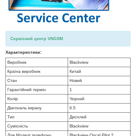
Сервісний центр VNGSM
Характеристики:
Виробник
Blackview
Країна виробник
Китай
Стан
Новий
Гарантійний термін
1
Колір
Чорний
Діагональ екрану
6.5
Тип
Дисплей
Сумісність
Blackview
Для Моделі телефону
Blackview Oscal Pilot 2