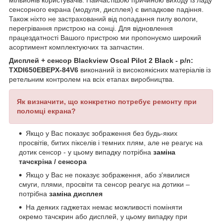
мільйонів користувачів. Найчастішою причиною виходу із ладу
сенсорного екрана (модуля, дисплея) є випадкове падіння.
Також ніхто не застрахований від попадання пилу вологи,
перегрівання пристрою на сонці. Для відновлення
працездатності Вашого пристрою ми пропонуємо широкий
асортимент комплектуючих та запчастин.
Дисплей + сенсор Blackview Oscal Pilot 2 Black - p/n:
TXDI650EBEPX-84V6
виконаний із високоякісних матеріалів із
ретельним контролем на всіх етапах виробництва.
Як визначити, що конкретно потребує ремонту при
поломці екрана?
Якщо у Вас показує зображення без будь-яких
просвітів, битих пікселів і темних плям, але не реагує на
дотик сенсор - у цьому випадку потрібна
заміна
тачскріна / сенсора
Якщо у Вас не показує зображення, або з'явилися
смуги, плями, просвіти та сенсор реагує на дотики –
потрібна
заміна дисплея
На деяких гаджетах немає можливості поміняти
окремо тачскрин або дисплей, у цьому випадку при