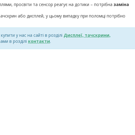
плями, просвіти та сенсор реагує на дотики – потрібна
заміна
ачскрин або дисплей, у цьому випадку при поломці потрібно
упити у нас на сайті в розділі
Дисплеї, тачскрини,
ами в розділі
контакти
.