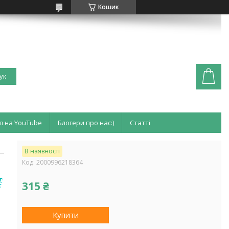
Кошик
ук
л на YouTube
Блогери про нас:)
Статті
В наявності
Код:
2000996218364
315 ₴
Купити