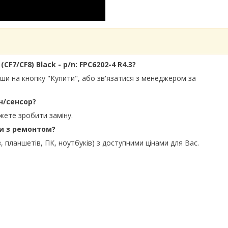
F7/CF8) Black - p/n: FPC6202-4 R4.3?
вши на кнопку "Купити", або зв'язатися з менеджером за
н/сенсор?
жете зробити заміну.
ти з ремонтом?
, планшетів, ПК, ноутбуків) з доступними цінами для Вас.