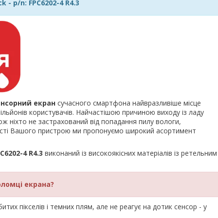
 - p/n: FPC6202-4 R4.3
енсорний екран
сучасного смартфона найвразливіше місце
льйонів користувачів. Найчастішою причиною виходу із ладу
ож ніхто не застрахований від попадання пилу вологи,
ності Вашого пристрою ми пропонуємо широкий асортимент
C6202-4 R4.3
виконаний із високоякісних матеріалів із ретельним
оломці екрана?
тих пікселів і темних плям, але не реагує на дотик сенсор - у