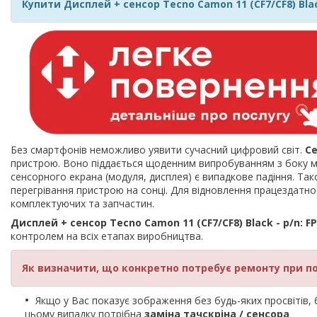
Купити Дисплей + сенсор Tecno Camon 11 (CF7/CF8) Black
Без смартфонів неможливо уявити сучасний цифровий світ.
С
пристрою. Воно піддається щоденним випробуванням з боку мі
сенсорного екрана (модуля, дисплея) є випадкове падіння. Так
перегрівання пристрою на сонці. Для відновлення працездат
комплектуючих та запчастин.
Дисплей + сенсор Tecno Camon 11 (CF7/CF8) Black - p/n: FP
контролем на всіх етапах виробництва.
Як визначити, що конкретно потребує ремонту при п
Якщо у Вас показує зображення без будь-яких просвітів, би
цьому випадку потрібна
заміна тачскріна / сенсора