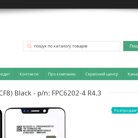
Пош
редит
Контакти
Про компанію
Сервісний центр
Кана
8) Black - p/n: FPC6202-4 R4.3
Розпродаж