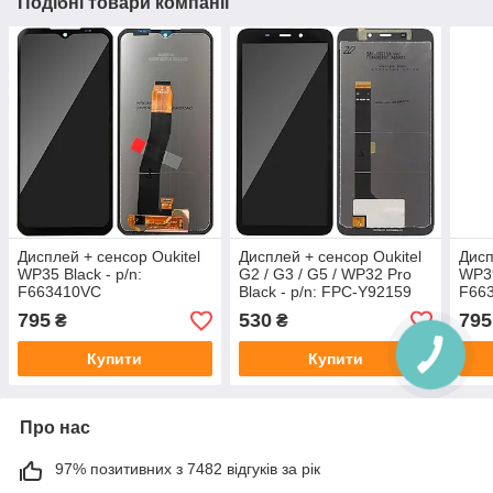
Подібні товари компанії
Дисплей + сенсор Oukitel
Дисплей + сенсор Oukitel
Дисп
WP35 Black - p/n:
G2 / G3 / G5 / WP32 Pro
WP39
F663410VC
Black - p/n: FPC-Y92159
F66
V03
795
530
795
₴
₴
Купити
Купити
Про нас
97% позитивних з 7482 відгуків за рік