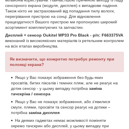
мільйонів користувачів. Найчастішою причиною виходу із ладу
сенсорного екрана (модуля, дисплея) є випадкове падіння.
Також ніхто не застрахований від попадання пилу вологи,
перегрівання пристрою на сонці. Для відновлення
працездатності Вашого пристрою ми пропонуємо широкий
асортимент комплектуючих та запчастин.
Дисплей + сенсор Oukitel WP33 Pro Black - p/n: F663375VA
виконаний із високоякісних матеріалів із ретельним контролем
на всіх етапах виробництва.
Як визначити, що конкретно потребує ремонту при
поломці екрана?
Якщо у Вас показує зображення без будь-яких
просвітів, битих пікселів і темних плям, але не реагує на
дотик сенсор - у цьому випадку потрібна
заміна
тачскріна / сенсора
Якщо у Вас не показує зображення, або з'явилися
смуги, плями, просвіти та сенсор реагує на дотики –
потрібна
заміна дисплея
На деяких гаджетах немає можливості поміняти
окремо тачскрин або дисплей, у цьому випадку при