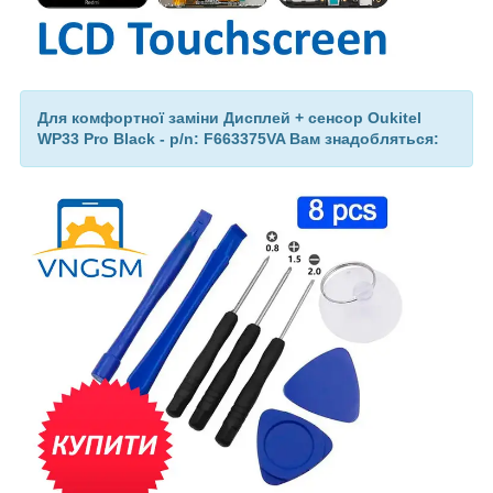
Для комфортної заміни Дисплей + сенсор Oukitel
WP33 Pro Black - p/n: F663375VA Вам знадобляться: