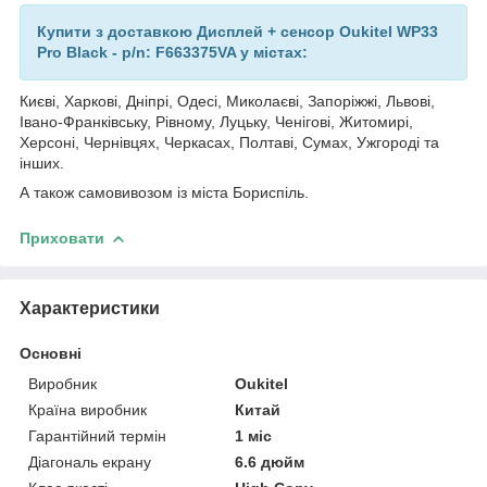
Купити з доставкою Дисплей + сенсор Oukitel WP33
Pro Black - p/n: F663375VA у містах:
Києві, Харкові, Дніпрі, Одесі, Миколаєві, Запоріжжі, Львові,
Івано-Франківську, Рівному, Луцьку, Ченігові, Житомирі,
Херсоні, Чернівцях, Черкасах, Полтаві, Сумах, Ужгороді та
інших.
А також самовивозом із міста Бориспіль.
Приховати
Характеристики
Основні
Виробник
Oukitel
Країна виробник
Китай
Гарантійний термін
1 міс
Діагональ екрану
6.6 дюйм