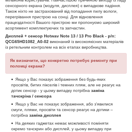
мільйонів користувачів. Найчастішою причиною виходу із ладу
сенсорного екрана (модуля, дисплея) є випадкове падіння.
Також ніхто не застрахований від попадання пилу вологи,
перегрівання пристрою на сонці. Для відновлення
працездатності Вашого пристрою ми пропонуємо широкий
асортимент комплектуючих та запчастин.
Дисплей + сенсор Hotwav Note 13 / 13 Pro Black - p/n:
QCG65HD1082_A0-02
виконаний із високоякісних матеріалів
із ретельним контролем на всіх етапах виробництва.
Як визначити, що конкретно потребує ремонту при
поломці екрана?
Якщо у Вас показує зображення без будь-яких
просвітів, битих пікселів і темних плям, але не реагує на
дотик сенсор - у цьому випадку потрібна
заміна
тачскріна / сенсора
Якщо у Вас не показує зображення, або з'явилися
смуги, плями, просвіти та сенсор реагує на дотики –
потрібна
заміна дисплея
На деяких гаджетах немає можливості поміняти
окремо тачскрин або дисплей, у цьому випадку при