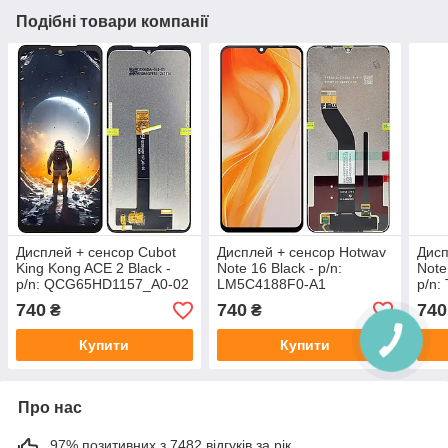
Подібні товари компанії
Дисплей + сенсор Cubot
Дисплей + сенсор Hotwav
Дисп
King Kong ACE 2 Black -
Note 16 Black - p/n:
Note
p/n: QCG65HD1157_A0-02
LM5C4188F0-A1
p/n:
V2
740
740
740
₴
₴
Купити
Купити
Про нас
97% позитивних з 7482 відгуків за рік