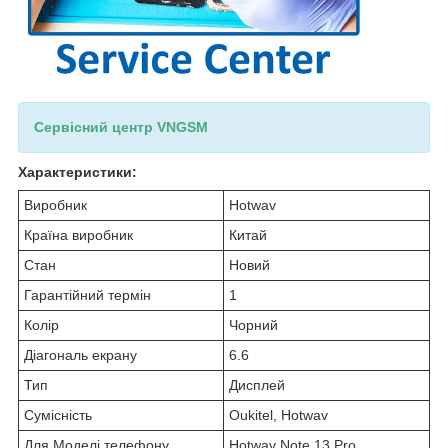
Сервісний центр VNGSM
Характеристики:
Виробник
Hotwav
Країна виробник
Китай
Стан
Новий
Гарантійний термін
1
Колір
Чорний
Діагональ екрану
6.6
Тип
Дисплей
Сумісність
Oukitel, Hotwav
Для Моделі телефону
Hotwav Note 13 Pro