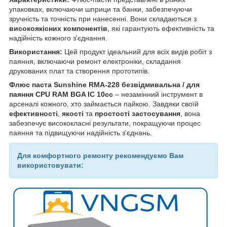
упаковках, включаючи шприци та банки, забезпечуючи
зручність та точність при нанесенні. Вони складаються з
високоякісних компонентів
, які гарантують ефективність та
надійність кожного з'єднання.
Використання:
Цей продукт ідеальний для всіх видів робіт з
паяння, включаючи ремонт електроніки, складання
друкованих плат та створення прототипів.
Флюс паста Sunshine RMA-228 безвідмивальна / для
паяння CPU RAM BGA IC 10cc
– незамінний інструмент в
арсеналі кожного, хто займається пайкою. Завдяки своїй
ефективності
,
якості
та
простості застосування
, вона
забезпечує висококласні результати, покращуючи процес
паяння та підвищуючи надійність з'єднань.
Для комфортного ремонту рекомендуємо Вам
використовувати: