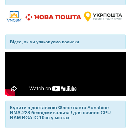
Відео, як ми упаковуємо посилки
Купити з доставкою Флюс паста Sunshine
RMA-228 безвідмивальна / для паяння CPU
RAM BGA IC 10cc у містах: