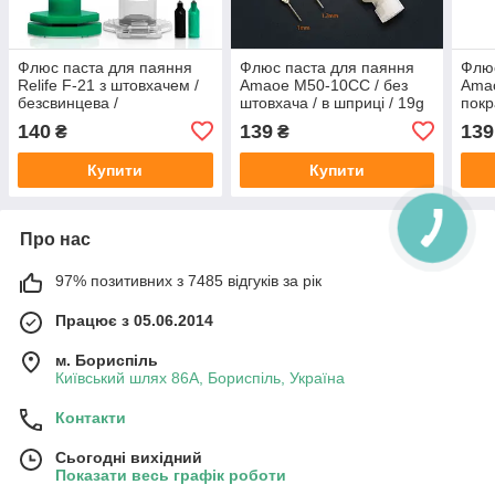
Флюс паста для паяння
Флюс паста для паяння
Флюс
Relife F-21 з штовхачем /
Amaoe M50-10CC / без
Ama
безсвинцева /
штовхача / в шприці / 19g
покр
безгалогенова / BGA / з
проз
140
139
139
₴
₴
дозатором 10cc
Купити
Купити
Про нас
97% позитивних з 7485 відгуків за рік
Працює з 05.06.2014
м. Бориспіль
Київський шлях 86А, Бориспіль, Україна
Контакти
Сьогодні вихідний
Показати весь графік роботи