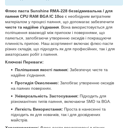
Флюс паста Sunshine RMA-228 безвідмивальна / для
паяння CPU RAM BGA IC 10cc
є необхідним витратним
матеріалом у процесі паяння, що допомагає забезпечити
чисте та надійне з'єднання
. Вона використовується для
поліпшення взаємодії між припоєм і поверхнями, що
паяються, запобігаючи утворенню оксидів і покращуючи
плинність припою. Наш асортимент включає флюс-пасти
різних складів, що підходять як для професійних, так і для
аматорських робіт з паяння.
Ключові Переваги:
Поліпшення якості паяння:
Забезпечує чисте та
надійне з'єднання.
Протидія Окисленню:
Запобігає утворенню оксидів
на паяних поверхнях.
Універсальність Застосування:
Підходить для
різноманітних типів паяння, включаючи SMD та BGA.
Легкість Використання:
Проста в нанесенні та
підходить як для новачків, так і для досвідчених
майстрів.
Характеристики:
Флюс-пасти представлені в різних