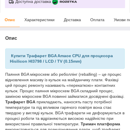
Доступна доставка
Опис
Характеристики
Доставка
Оплата
Умови п
Опис
Купити Трафарет BGA Amaoe CPU для процесора
Hisilicon HI3798 / LCD / TV (0.15mm)
Паяння BGA мікросхем або реболлінг (reballing) – це процес
відновлення масиву із кульок на майданчику плати. Фахівці
цей процес ремонту називають «перекаткою» контактних
кульок. Процес паяння мікросхем BGA складний процес,
заміною мікросхем BGA повинні займатися досвідчені фахівці.
Трафарет BGA
прикладають, наносять пасту потрібної
температури та під впливом гарячого повітря вона стає
твердою у вигляді кульок. BGA трафарети не деформуються в
процесі роботи та відрізняються високою надійністю при
використанні правильної температури.
Тримач платформа
використовується для позиціонування плати, щоб трафарет