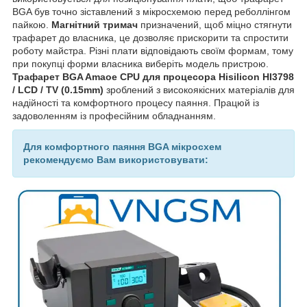
BGA був точно зіставлений з мікросхемою перед реболлінгом
пайкою.
Магнітний тримач
призначений, щоб міцно стягнути
трафарет до власника, це дозволяє прискорити та спростити
роботу майстра. Різні плати відповідають своїм формам, тому
при покупці форми власника виберіть модель пристрою.
Трафарет BGA Amaoe CPU для процесора Hisilicon HI3798
/ LCD / TV (0.15mm)
зроблений з високоякісних матеріалів для
надійності та комфортного процесу паяння. Працюй із
задоволенням із професійним обладнанням.
Для комфортного паяння BGA мікросхем
рекомендуємо Вам використовувати: