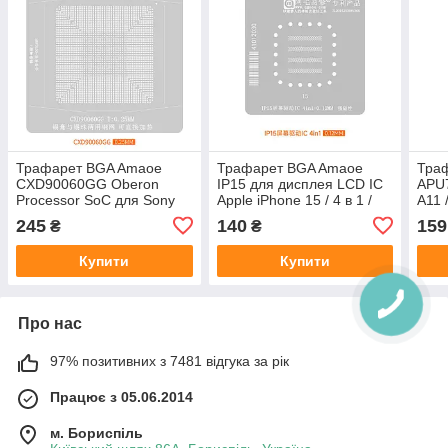
Трафарет BGA Amaoe
Трафарет BGA Amaoe
Тра
CXD90060GG Oberon
IP15 для дисплея LCD IC
APU7
Processor SoC для Sony
Apple iPhone 15 / 4 в 1 /
A11 /
Playstation 5 (0.25 mm) 45
0.12 mm
A16 
245
140
159
₴
₴
x 45 x 1.9 mm
Купити
Купити
Про нас
97% позитивних з 7481 відгука за рік
Працює з 05.06.2014
м. Бориспіль