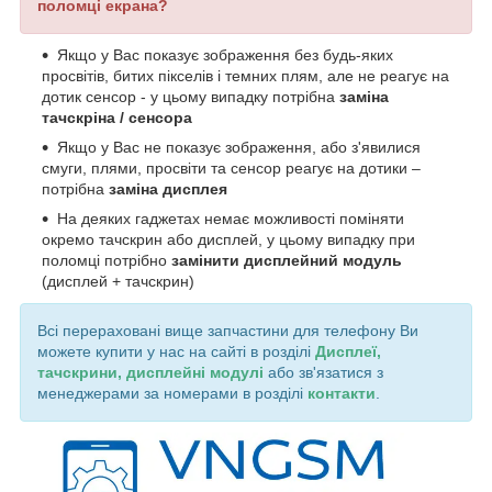
поломці екрана?
Якщо у Вас показує зображення без будь-яких
просвітів, битих пікселів і темних плям, але не реагує на
дотик сенсор - у цьому випадку потрібна
заміна
тачскріна / сенсора
Якщо у Вас не показує зображення, або з'явилися
смуги, плями, просвіти та сенсор реагує на дотики –
потрібна
заміна дисплея
На деяких гаджетах немає можливості поміняти
окремо тачскрин або дисплей, у цьому випадку при
поломці потрібно
замінити дисплейний модуль
(дисплей + тачскрин)
Всі перераховані вище запчастини для телефону Ви
можете купити у нас на сайті в розділі
Дисплеї,
тачскрини, дисплейні модулі
або зв'язатися з
менеджерами за номерами в розділі
контакти
.