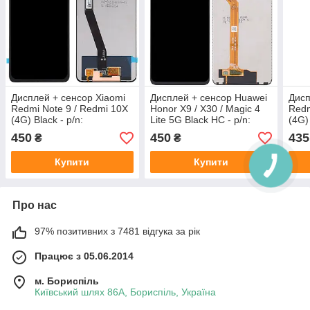
Дисплей + сенсор Xiaomi
Дисплей + сенсор Huawei
Дисп
Redmi Note 9 / Redmi 10X
Honor X9 / X30 / Magic 4
Redm
(4G) Black - p/n:
Lite 5G Black HC - p/n:
(4G) 
1540401800
1051000050
154
450
450
435
₴
₴
Купити
Купити
Про нас
97% позитивних з 7481 відгука за рік
Працює з 05.06.2014
м. Бориспіль
Київський шлях 86А, Бориспіль, Україна