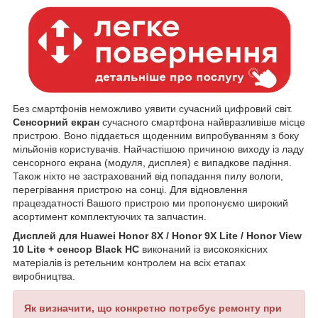
Без смартфонів неможливо уявити сучасний цифровий світ.
Сенсорний екран
сучасного смартфона найвразливіше місце
пристрою. Воно піддається щоденним випробуванням з боку
мільйонів користувачів. Найчастішою причиною виходу із ладу
сенсорного екрана (модуля, дисплея) є випадкове падіння.
Також ніхто не застрахований від попадання пилу вологи,
перегрівання пристрою на сонці. Для відновлення
працездатності Вашого пристрою ми пропонуємо широкий
асортимент комплектуючих та запчастин.
Дисплей для Huawei Honor 8X / Honor 9X Lite / Honor View
10 Lite + сенсор Black HC
виконаний із високоякісних
матеріалів із ретельним контролем на всіх етапах
виробництва.
Як визначити, що конкретно потребує ремонту при