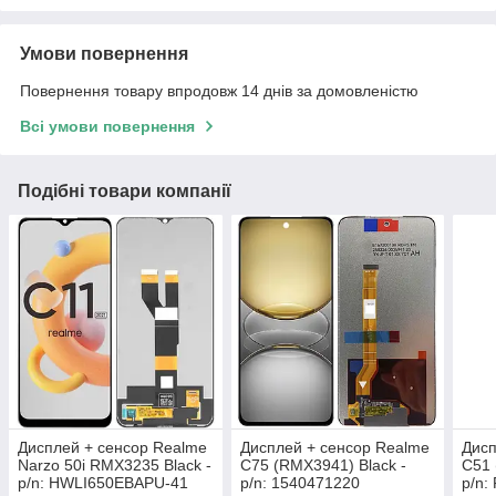
Умови повернення
Повернення товару впродовж 14 днів за домовленістю
Всі умови повернення
Подібні товари компанії
Дисплей + сенсор Realme
Дисплей + сенсор Realme
Дисп
Narzo 50i RMX3235 Black -
C75 (RMX3941) Black -
C51 
p/n: HWLI650EBAPU-41
p/n: 1540471220
p/n