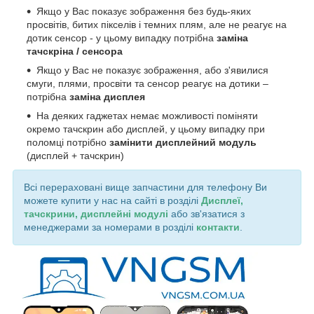
Якщо у Вас показує зображення без будь-яких
просвітів, битих пікселів і темних плям, але не реагує на
дотик сенсор - у цьому випадку потрібна
заміна
тачскріна / сенсора
Якщо у Вас не показує зображення, або з'явилися
смуги, плями, просвіти та сенсор реагує на дотики –
потрібна
заміна дисплея
На деяких гаджетах немає можливості поміняти
окремо тачскрин або дисплей, у цьому випадку при
поломці потрібно
замінити дисплейний модуль
(дисплей + тачскрин)
Всі перераховані вище запчастини для телефону Ви
можете купити у нас на сайті в розділі
Дисплеї,
тачскрини, дисплейні модулі
або зв'язатися з
менеджерами за номерами в розділі
контакти
.