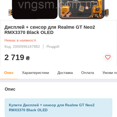
Дисплей + сенсор для Realme GT Neo2
RMX3370 Black OLED
Немає в наявності
Код: 2000996187882
Роздріб
2 719
₴
Опис
Характеристики
Доставка
Оплата
Умови п
Опис
Купити Дисплей + сенсор для Realme GT Neo2
RMX3370 Black OLED