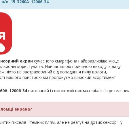
 p/n: 15-3260A-12006-34
енсорний екран
сучасного смартфона найвразливіше місце
льйонів користувачів. Найчастішою причиною виходу із ладу
ож ніхто не застрахований від попадання пилу вологи,
ності Вашого пристрою ми пропонуємо широкий асортимент
260A-12006-34
виконаний із високоякісних матеріалів із ретельни
оломці екрана?
тих пікселів і темних плям, але не реагує на дотик сенсор - у