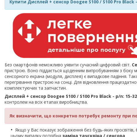
Купити Дисплей + сенсор Doogee S100 / S100 Pro Black -
Без смартфонів неможливо уявити сучасний цифровий світ.
С
пристрою. Воно піддається щоденним випробуванням з боку мі
сенсорного екрана (модуля, дисплея) є випадкове падіння. Так
перегрівання пристрою на сонці. Для відновлення працездат
комплектуючих та запчастин.
Дисплей + сенсор Doogee S100 / S100 Pro Black - p/n: 15-3
контролем на всіх етапах виробництва.
Як визначити, що конкретно потребує ремонту при п
Якщо у Вас показує зображення без будь-яких просвітів, би
цьому випадку потрібна
заміна тачскріна / сенсора