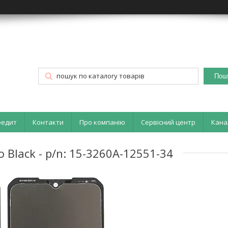
Пош
редит
Контакти
Про компанію
Сервісний центр
Кана
 Black - p/n: 15-3260A-12551-34