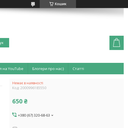
Кошик
ук
л на YouTube
Блогери про нас:)
Статті
Немає в наявності
Код:
2000996185550
650 ₴
+380 (67) 320-68-63