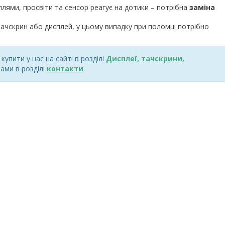
плями, просвіти та сенсор реагує на дотики – потрібна
заміна
ачскрин або дисплей, у цьому випадку при поломці потрібно
упити у нас на сайті в розділі
Дисплеї, тачскрини,
ами в розділі
контакти
.