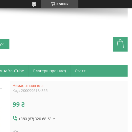
Кошик
ук
л на YouTube
Блогери про нас:)
Статті
Немає в наявності
Код:
2000996184355
99 ₴
+380 (67) 320-68-63