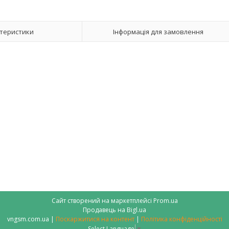
теристики
Інформація для замовлення
Сайт створений на маркетплейсі
Prom.ua
Продавець на Bigl.ua
vngsm.com.ua |
Поскаржитися на контент
|
Політика конфіденційності
Select Language
▼