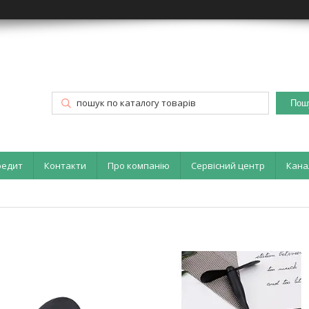
Пош
редит
Контакти
Про компанію
Сервісний центр
Кана