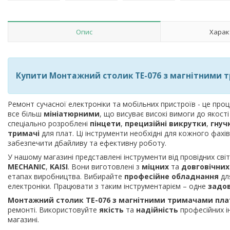
Опис
Харак
Купити Монтажний столик TE-076 з магнітними т
Ремонт сучасної електроніки та мобільних пристроїв - це про
все більш
мініатюрними
, що висуває високі вимоги до якос
спеціально розроблені
пінцети
,
прецизійні викрутки
,
гнуч
тримачі
для плат. Ці інструменти необхідні для кожного фах
забезпечити дбайливу та ефективну роботу.
У нашому магазині представлені інструменти від провідних сві
MECHANIC
,
KAISI
. Вони виготовлені з
міцних
та
довговічних
етапах виробництва. Вибирайте
професійне обладнання
для
електроніки. Працювати з таким інструментарієм – одне
задо
Монтажний столик TE-076 з магнітними тримачами плат
ремонті. Використовуйте
якість
та
надійність
професійних і
магазині.