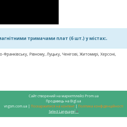
агнітними тримачами плат (6 шт.) у містах:.
но-Франківську, Рівному, Луцьку, Ченігові, Житомирі, Херсоні,
Сайт створений на маркетплейсі
Prom.ua
Продавець на Bigl.ua
vngsm.com.ua |
Поскаржитися на контент
|
Політика конфіденційності
Select Language
▼