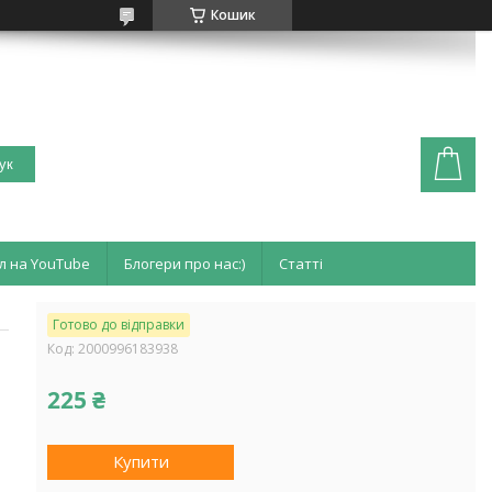
Кошик
ук
л на YouTube
Блогери про нас:)
Статті
Готово до відправки
Код:
2000996183938
225 ₴
Купити