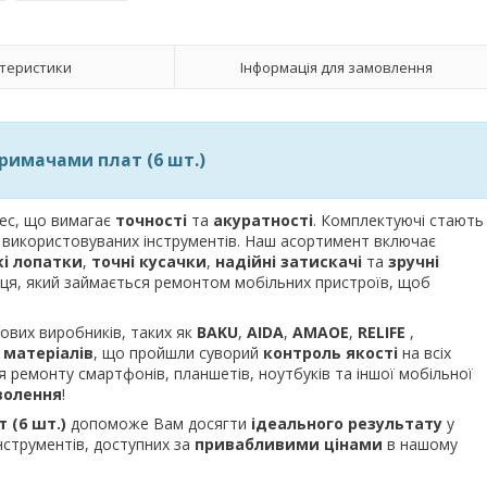
теристики
Інформація для замовлення
римачами плат (6 шт.)
цес, що вимагає
точності
та
акуратності
. Комплектуючі стають
ті використовуваних інструментів. Наш асортимент включає
кі лопатки
,
точні кусачки
,
надійні затискачі
та
зручні
івця, який займається ремонтом мобільних пристроїв, щоб
тових виробників, таких як
BAKU
,
AIDA
,
AMAOE
,
RELIFE
,
 матеріалів
, що пройшли суворий
контроль якості
на всіх
 ремонту смартфонів, планшетів, ноутбуків та іншої мобільної
волення
!
 (6 шт.)
допоможе Вам досягти
ідеального результату
у
нструментів, доступних за
привабливими цінами
в нашому