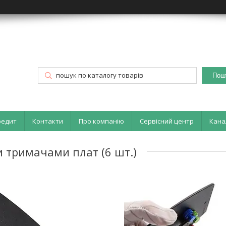
Пош
редит
Контакти
Про компанію
Сервісний центр
Кана
 тримачами плат (6 шт.)