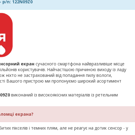
- p/n: 122N09Z0
енсорний екран
сучасного смартфона найвразливіше місце
льйонів користувачів. Найчастішою причиною виходу із ладу
ож ніхто не застрахований від попадання пилу вологи,
ності Вашого пристрою ми пропонуємо широкий асортимент
N09Z0
виконаний із високоякісних матеріалів із ретельним
оломці екрана?
тих пікселів і темних плям, але не реагує на дотик сенсор - у