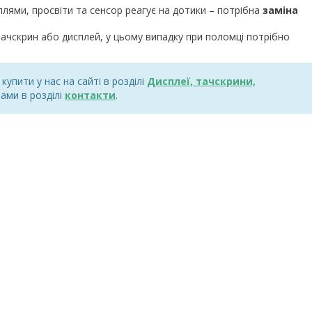
плями, просвіти та сенсор реагує на дотики – потрібна
заміна
ачскрин або дисплей, у цьому випадку при поломці потрібно
упити у нас на сайті в розділі
Дисплеї, тачскрини,
ами в розділі
контакти
.