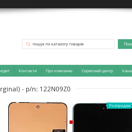
Пош
редит
Контакти
Про компанію
Сервісний центр
Кана
rginal) - p/n: 122N09Z0
Розпродаж