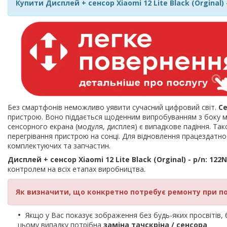
Купити Дисплей + сенсор Xiaomi 12 Lite Black (Orginal) 
Без смартфонів неможливо уявити сучасний цифровий світ.
С
пристрою. Воно піддається щоденним випробуванням з боку мі
сенсорного екрана (модуля, дисплея) є випадкове падіння. Так
перегрівання пристрою на сонці. Для відновлення працездат
комплектуючих та запчастин.
Дисплей + сенсор Xiaomi 12 Lite Black (Orginal) - p/n: 122
контролем на всіх етапах виробництва.
Як визначити, що конкретно потребує ремонту при п
Якщо у Вас показує зображення без будь-яких просвітів, би
цьому випадку потрібна
заміна тачскріна / сенсора