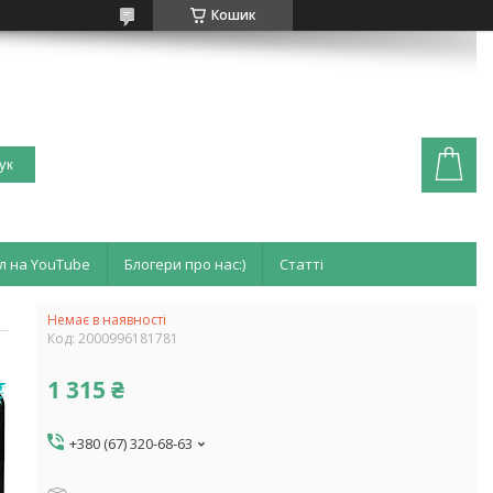
Кошик
ук
л на YouTube
Блогери про нас:)
Статті
Немає в наявності
Код:
2000996181781
1 315 ₴
+380 (67) 320-68-63