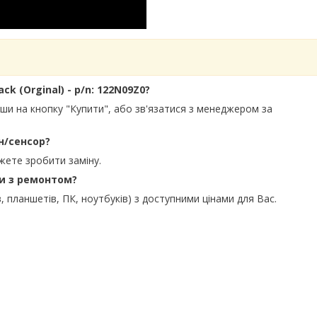
ck (Orginal) - p/n: 122N09Z0?
вши на кнопку "Купити", або зв'язатися з менеджером за
н/сенсор?
жете зробити заміну.
ти з ремонтом?
, планшетів, ПК, ноутбуків) з доступними цінами для Вас.