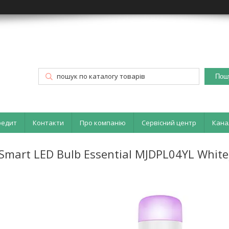
Пош
редит
Контакти
Про компанію
Сервісний центр
Кана
Smart LED Bulb Essential MJDPL04YL White