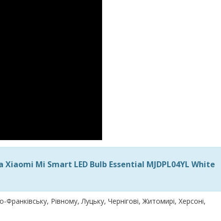
Xiaomi Mi Smart LED Bulb Essential MJDPL04YL White
но-Франківську, Рівному, Луцьку, Чернігові, Житомирі, Херсоні,