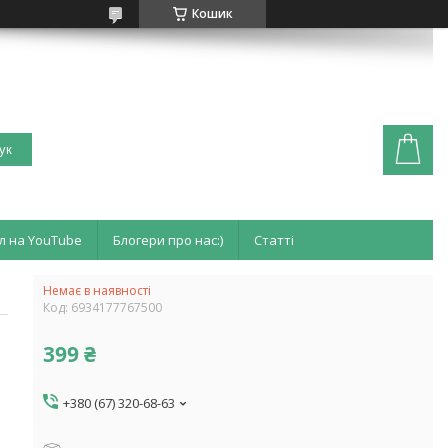
Кошик
ук
л на YouTube
Блогери про нас:)
Статті
Немає в наявності
Код:
6934177767500
399 ₴
+380 (67) 320-68-63