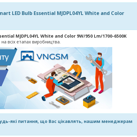
rt LED Bulb Essential MJDPL04YL White and Color
ential MJDPL04YL White and Color 9W/950 Lm/1700-6500K
 на всіх етапах виробництва.
удь-які питання, що Вас цікавлять, нашим менеджерам