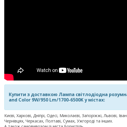
Купити з доставкою Лампа світлодіодна розумна 
and Color 9W/950 Lm/1700-6500K у містах:
Києві, Харкові, Дніпрі, Одесі, Миколаєві, Запоріжжі, Львові, Іва
Чернівцях, Черкасах, Полтаві, Сумах, Ужгороді та інших.
А також самовивозом із міста Бориспіль.