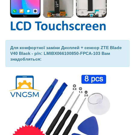
Для комфортної заміни Дисплей + сенсор ZTE Blade
V40 Black - p/n: LMIBX066100850-FPCA-103 Вам
знадобляться: