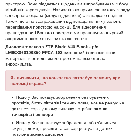
пристрою. Воно піддається щоденним випробуванням з боку
мільйонів користувачів. Найчастішою причиною виходу із ладу
сенсорного екрана (модуля, дисплея) є випадкове падіння.
Також ніхто не застрахований від попадання пилу вологи,
перегрівання пристрою на сонці. Для відновлення
працездатності Вашого пристрою ми пропонуємо широкий
асортимент комплектуючих та запчастин.
Дисплей + сенсор ZTE Blade V40 Black - p/n:
LMIBX066100850-FPCA-103
виконаний із високоякісних
матеріалів із ретельним контролем на всіх етапах
виробництва.
Як визначити, що конкретно потребує ремонту при
поломці екрана?
Якщо у Вас показує зображення без будь-яких
просвітів, битих пікселів і темних плям, але не реагує на
дотик сенсор - у цьому випадку потрібна
заміна
тачскріна / сенсора
Якщо у Вас не показує зображення, або з'явилися
смуги, плями, просвіти та сенсор реагує на дотики –
потрібна
заміна дисплея