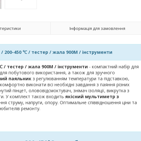
теристики
Інформація для замовлення
/ 200-450 ℃ / тестер / жала 900M / інструменти
℃ / тестер / жала 900M / інструменти
- компактний набір для
де для побутового використання, а також для зручного
ний паяльник
з регулюванням температури та підставкою,
комфортно виконати всі необхідні завдання з паяння різних
утий пінцет, олововідсмоктувач, знімач ізоляції, викрутка з
и. У комплект також входить
якісний мультиметр з
ння струму, напруги, опору. Оптимальне співвідношення ціни та
любителів ремонту.