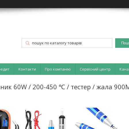
Пош
редит
Контакти
Про компанію
Сервісний центр
Кана
ник 60W / 200-450 ℃ / тестер / жала 900