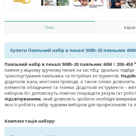
Опис
Харак
Купити Паяльний набір в пеналі 908h-20 паяльник 60W 
Паяльний набір в пеналі 908h-20 паяльник 60W / 200-450 
паяння у міцному зручному пеналі на застібці. Ідеально підій
транспортування паяльника та потрібних інструментів.
Надій
додаткові жала, монтажні проводи, а також олово дозволять 
елементів обладнання та техніки. Додаткові інструменти – вигн
набором біт допоможуть помітно покращити результат робот
підсвічуванням
, який дозволить зробити необхідні вимірюва
якості роблять набір чудовим вибором для професіоналів та 
Комплектація набору: