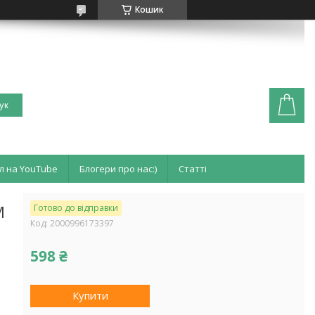
Кошик
ук
л на YouTube
Блогери про нас:)
Статті
M
Готово до відправки
Код:
2000996173397
598 ₴
Купити