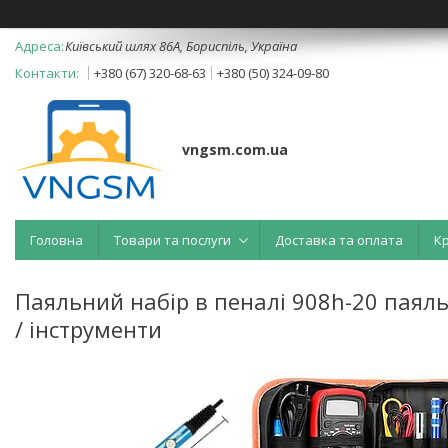
Київський шлях 86А, Бориспіль, Україна
+380 (67) 320-68-63
+380 (50) 324-09-80
vngsm.com.ua
Головна
Товари та послуги
Доставка та оплата
К
Паяльний набір в пеналі 908h-20 паяль
/ інструменти