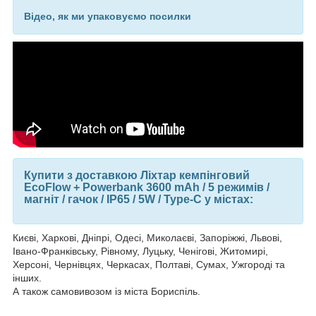
Відео, як ми упаковуємо посилки
Купити з доставкою Ліхтар кемпінговий
EcoFlow + Powerbank 3600 mAh / 5 режимів /
магніт / гачок / IP65 / 5W / Type-C у містах:
Києві, Харкові, Дніпрі, Одесі, Миколаєві, Запоріжжі, Львові,
Івано-Франківську, Рівному, Луцьку, Ченігові, Житомирі,
Херсоні, Чернівцях, Черкасах, Полтаві, Сумах, Ужгороді та
інших.
А також самовивозом із міста Бориспіль.