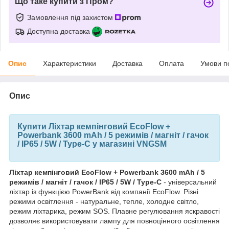
Що таке купити з Пром?
Замовлення під захистом
Доступна доставка
Опис
Характеристики
Доставка
Оплата
Умови п
Опис
Купити Ліхтар кемпінговий EcoFlow +
Powerbank 3600 mAh / 5 режимів / магніт / гачок
/ IP65 / 5W / Type-C у магазині VNGSM
Ліхтар кемпінговий EcoFlow + Powerbank 3600 mAh / 5
режимів / магніт / гачок / IP65 / 5W / Type-C
- універсальний
ліхтар із функцією PowerBank від компанії EcoFlow. Різні
режими освітлення - натуральне, тепле, холодне світло,
режим ліхтарика, режим SOS. Плавне регулювання яскравості
дозволяє використовувати лампу для повноцінного освітлення