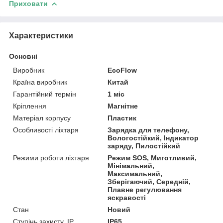
Приховати
Характеристики
Основні
Виробник
EcoFlow
Країна виробник
Китай
Гарантійний термін
1 міс
Кріплення
Магнітне
Матеріал корпусу
Пластик
Особливості ліхтаря
Зарядка для телефону,
Вологостійкий, Індикатор
заряду, Пилостійкий
Режими роботи ліхтаря
Режим SOS, Миготливий,
Мінімальний,
Максимальний,
Зберігаючий, Середній,
Плавне регулювання
яскравості
Стан
Новий
Ступінь захисту, IP
IP65