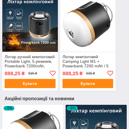
Ліхтар ручний кемпінговий
Ліхтар кемпінговий
Portable Light, 5 режимів,
Camping Light M1 +
Powerbank 7200mAh,
Powerbank 7200 mAh / 5
магніт, IP65 Чорний
режимів / магніт / гачок /
888,25
888,25
₴
₴
935 ₴
935 ₴
IP65 / Type-C Black
Купити
Купити
Акційні пропозиції та новинки
–5%
–5%