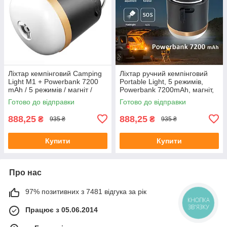
Ліхтар кемпінговий Camping
Ліхтар ручний кемпінговий
Light M1 + Powerbank 7200
Portable Light, 5 режимів,
mAh / 5 режимів / магніт /
Powerbank 7200mAh, магніт,
гачок / IP65 / Type-C Black
IP65 Чорний
Готово до відправки
Готово до відправки
888,25
888,25
₴
₴
935 ₴
935 ₴
Купити
Купити
Про нас
97% позитивних з 7481 відгука за рік
КНОПКА
ЗВ'ЯЗКУ
Працює з 05.06.2014