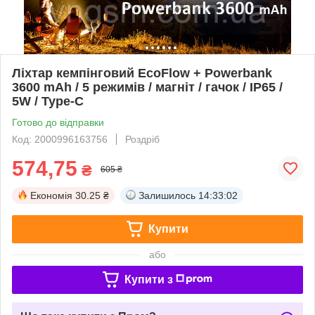
Ліхтар кемпінговий EcoFlow + Powerbank
3600 mAh / 5 режимів / магніт / гачок / IP65 /
5W / Type-C
Готово до відправки
Код: 2000996163756
Роздріб
574,75
₴
605 ₴
Економія
30.25 ₴
Залишилось
14:33:01
Купити
або
Купити з