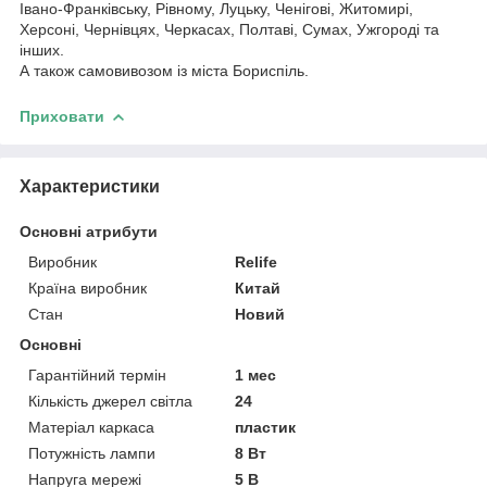
Івано-Франківську, Рівному, Луцьку, Ченігові, Житомирі,
Херсоні, Чернівцях, Черкасах, Полтаві, Сумах, Ужгороді та
інших.
А також самовивозом із міста Бориспіль.
Приховати
Характеристики
Основні атрибути
Виробник
Relife
Країна виробник
Китай
Стан
Новий
Основні
Гарантійний термін
1 мес
Кількість джерел світла
24
Матеріал каркаса
пластик
Потужність лампи
8 Вт
Напруга мережі
5 В