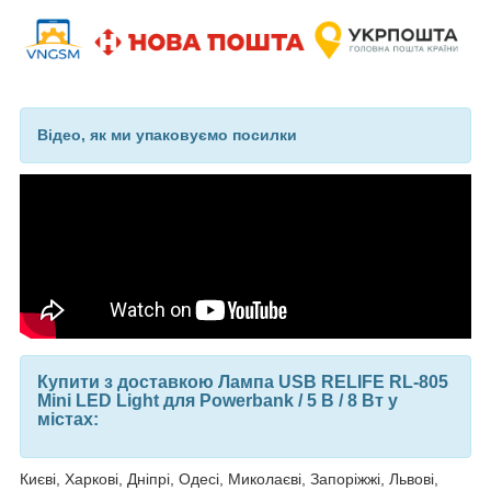
Відео, як ми упаковуємо посилки
Купити з доставкою Лампа USB RELIFE RL-805
Mini LED Light для Powerbank / 5 В / 8 Вт у
містах:
Києві, Харкові, Дніпрі, Одесі, Миколаєві, Запоріжжі, Львові,