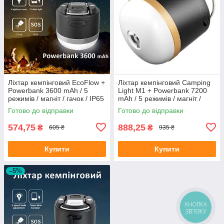
Ліхтар кемпінговий EcoFlow +
Ліхтар кемпінговий Camping
Powerbank 3600 mAh / 5
Light M1 + Powerbank 7200
режимів / магніт / гачок / IP65
mAh / 5 режимів / магніт /
/ 5W / Type-C
гачок / IP65 / Type-C Black
Готово до відправки
Готово до відправки
574,75
888,25
₴
₴
605 ₴
935 ₴
Купити
Купити
–5%
КНОПКА
ЗВ'ЯЗКУ