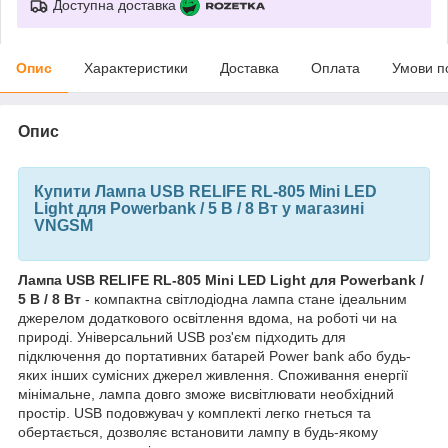
Доступна доставка
Опис
Характеристики
Доставка
Оплата
Умови п
Опис
Купити Лампа USB RELIFE RL-805 Mini LED
Light для Powerbank / 5 В / 8 Вт у магазині
VNGSM
Лампа USB RELIFE RL-805 Mini LED Light для Powerbank /
5 В / 8 Вт
- компактна світлодіодна лампа стане ідеальним
джерелом додаткового освітлення вдома, на роботі чи на
природі. Універсальний USB роз'єм підходить для
підключення до портативних батарей Power bank або будь-
яких інших сумісних джерел живлення. Споживання енергії
мінімальне, лампа довго зможе висвітлювати необхідний
простір. USB подовжувач у комплекті легко гнеться та
обертається, дозволяє встановити лампу в будь-якому