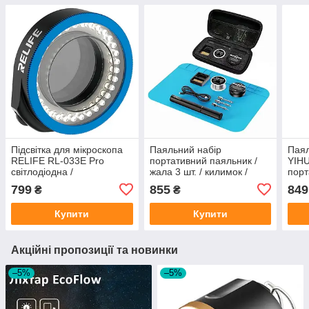
Підсвітка для мікроскопа
Паяльний набір
Паял
RELIFE RL-033E Pro
портативний паяльник /
YIHU
світлодіодна /
жала 3 шт. / килимок /
порт
поляризаційна / USB 5В /
припій / флюс / USB 5В / 8
/ 45
799
855
849
₴
₴
32 діоди
Вт / в пеналі
губк
Купити
Купити
Акційні пропозиції та новинки
–5%
–5%