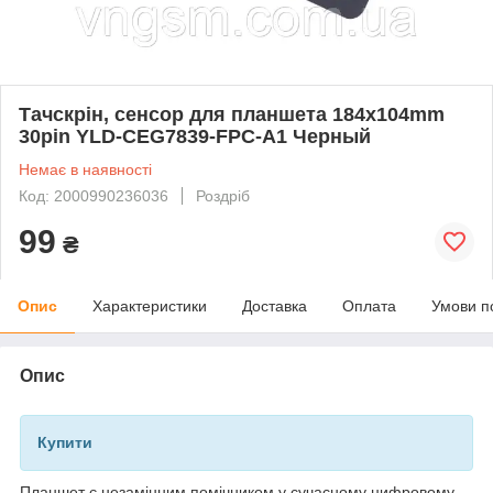
Тачскрін, сенсор для планшета 184x104mm
30pin YLD-CEG7839-FPC-A1 Черный
Немає в наявності
Код: 2000990236036
Роздріб
99
₴
Опис
Характеристики
Доставка
Оплата
Умови п
Опис
Купити
Планшет є незамінним помічником у сучасному цифровому