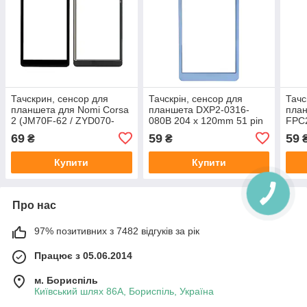
Тачскрин, сенсор для
Тачскрін, сенсор для
Тачс
планшета для Nomi Corsa
планшета DXP2-0316-
пла
2 (JM70F-62 / ZYD070-
080B 204 x 120mm 51 pin
FPC2
268V02) 30 pin 108 x 183
White
Blac
69
59
59
₴
₴
mm Black
Купити
Купити
Про нас
97% позитивних з 7482 відгуків за рік
Працює з 05.06.2014
м. Бориспіль
Київський шлях 86А, Бориспіль, Україна