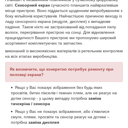
світі.
Сенсорний екран
сучасного планшета найвразливіше
місце пристрою. Воно піддається щоденним випробуванням з
боку мільйонів користувачів. Найчастішою причиною виходу із
ладу сенсорного екрана (модуля, дисплея) є випадкове
падіння. Також ніхто не застрахований від попадання пилу
вологи, перегрівання пристрою на сонці. Для відновлення
працездатності Вашого пристрою ми пропонуємо широкий
асортимент комплектуючих та запчастин.
виконаний із високоякісних матеріалів із ретельним контролем
на всіх етапах виробництва.
Як визначити, що конкретно потребує ремонту при
поломці екрана?
Якщо у Вас показує зображення без будь-яких
просвітів, битих пікселів і темних плям, але не реагує на
дотик сенсор - у цьому випадку потрібна
заміна
тачскріна / сенсора
Якщо у Вас не показує зображення, або з'явилися
смуги, плями, просвіти та сенсор реагує на дотики –
потрібна
заміна дисплея