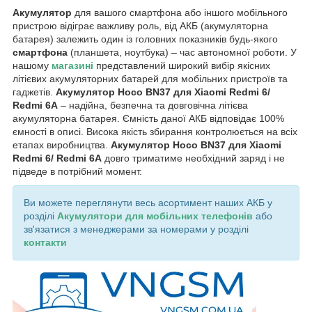
Акумулятор
для вашого смартфона або іншого мобільного
пристрою відіграє важливу роль, від АКБ (акумуляторна
батарея) залежить один із головних показників будь-якого
смартфона
(планшета, ноутбука) – час автономної роботи. У
нашому
магазині
представлений широкий вибір якісних
літієвих акумуляторних батарей для мобільних пристроїв та
гаджетів.
Акумулятор Hoco BN37 для Xiaomi Redmi 6/
Redmi 6A
– надійна, безпечна та довговічна літієва
акумуляторна батарея. Ємність даної АКБ відповідає 100%
ємності в описі. Висока якість збирання контролюється на всіх
етапах виробництва.
Акумулятор Hoco BN37 для Xiaomi
Redmi 6/ Redmi 6A
довго триматиме необхідний заряд і не
підведе в потрібний момент.
Ви можете переглянути весь асортимент наших АКБ у
розділі
Акумулятори для мобільних телефонів
або
зв'язатися з менеджерами за номерами у розділі
контакти