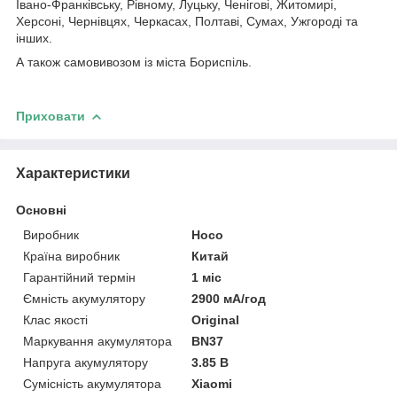
Івано-Франківську, Рівному, Луцьку, Ченігові, Житомирі,
Херсоні, Чернівцях, Черкасах, Полтаві, Сумах, Ужгороді та
інших.
А також самовивозом із міста Бориспіль.
Приховати
Характеристики
Основні
Виробник
Hoco
Країна виробник
Китай
Гарантійний термін
1 міс
Ємність акумулятору
2900 мА/год
Клас якості
Original
Маркування акумулятора
BN37
Напруга акумулятору
3.85 В
Сумісність акумулятора
Xiaomi