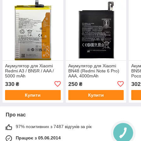
Акумулятор для Xiaomi
Акумулятор для Xiaomi
Акум
Redmi A3 / BN5R / AAA /
BN48 (Redmi Note 6 Pro)
BN56
5000 mAh
AAA, 4000mAh
Poco
AAA
330
250
302
₴
₴
Купити
Купити
Про нас
97% позитивних з 7487 відгуків за рік
Працює з 05.06.2014