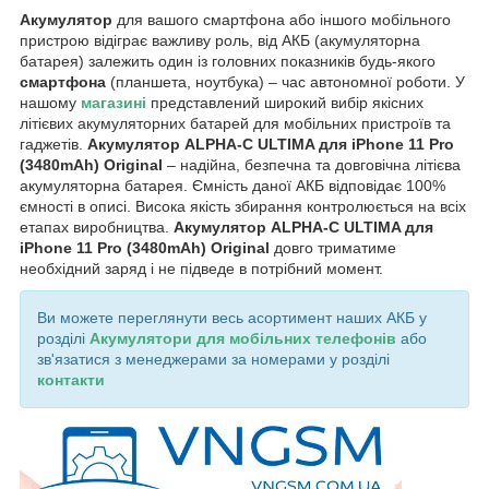
Акумулятор
для вашого смартфона або іншого мобільного
пристрою відіграє важливу роль, від АКБ (акумуляторна
батарея) залежить один із головних показників будь-якого
смартфона
(планшета, ноутбука) – час автономної роботи. У
нашому
магазині
представлений широкий вибір якісних
літієвих акумуляторних батарей для мобільних пристроїв та
гаджетів.
Акумулятор ALPHA-C ULTIMA для iPhone 11 Pro
(3480mAh) Original
– надійна, безпечна та довговічна літієва
акумуляторна батарея. Ємність даної АКБ відповідає 100%
ємності в описі. Висока якість збирання контролюється на всіх
етапах виробництва.
Акумулятор ALPHA-C ULTIMA для
iPhone 11 Pro (3480mAh) Original
довго триматиме
необхідний заряд і не підведе в потрібний момент.
Ви можете переглянути весь асортимент наших АКБ у
розділі
Акумулятори для мобільних телефонів
або
зв'язатися з менеджерами за номерами у розділі
контакти