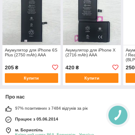
Акумулятор для iPhone 6S
Акумулятор для iPhone X
Акум
Plus (2750 mAh) AAA
(2716 mAh) AAA
/ Re
(BL
205
420
250
₴
₴
Купити
Купити
Про нас
97% позитивних з 7484 відгуків за рік
Працює з 05.06.2014
м. Бориспіль
Київський шлях 86А, Бориспіль, Україна