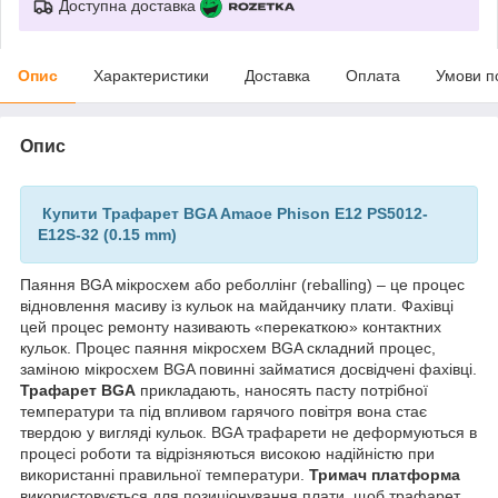
Доступна доставка
Опис
Характеристики
Доставка
Оплата
Умови п
Опис
Купити Трафарет BGA Amaoe Phison E12 PS5012-
E12S-32 (0.15 mm)
Паяння BGA мікросхем або реболлінг (reballing) – це процес
відновлення масиву із кульок на майданчику плати. Фахівці
цей процес ремонту називають «перекаткою» контактних
кульок. Процес паяння мікросхем BGA складний процес,
заміною мікросхем BGA повинні займатися досвідчені фахівці.
Трафарет BGA
прикладають, наносять пасту потрібної
температури та під впливом гарячого повітря вона стає
твердою у вигляді кульок. BGA трафарети не деформуються в
процесі роботи та відрізняються високою надійністю при
використанні правильної температури.
Тримач платформа
використовується для позиціонування плати, щоб трафарет