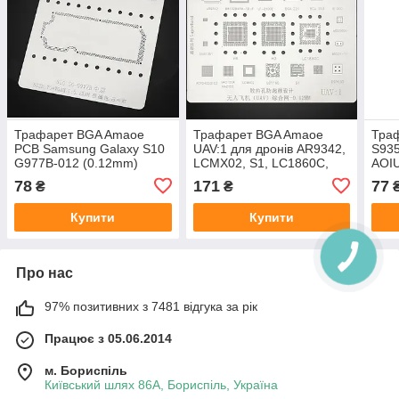
Трафарет BGA Amaoe
Трафарет BGA Amaoe
Тра
PCB Samsung Galaxy S10
UAV:1 для дронів AR9342,
S93
G977B-012 (0.12mm)
LCMX02, S1, LC1860C,
AOI
MA2100A, H3, H6, LF-
mm)
78
171
77
₴
₴
2100E, LC1160 (0.12mm)
Купити
Купити
Про нас
97% позитивних з 7481 відгука за рік
Працює з 05.06.2014
м. Бориспіль
Київський шлях 86А, Бориспіль, Україна