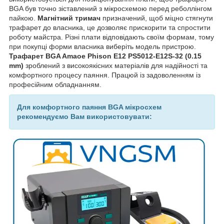
BGA був точно зіставлений з мікросхемою перед реболлінгом
пайкою.
Магнітний тримач
призначений, щоб міцно стягнути
трафарет до власника, це дозволяє прискорити та спростити
роботу майстра. Різні плати відповідають своїм формам, тому
при покупці форми власника виберіть модель пристрою.
Трафарет BGA Amaoe Phison E12 PS5012-E12S-32 (0.15
mm)
зроблений з високоякісних матеріалів для надійності та
комфортного процесу паяння. Працюй із задоволенням із
професійним обладнанням.
Для комфортного паяння BGA мікросхем
рекомендуємо Вам використовувати: