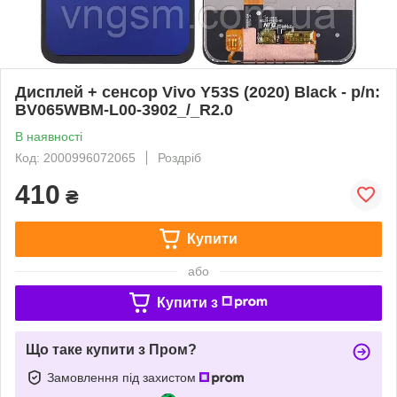
Дисплей + сенсор Vivo Y53S (2020) Black - p/n:
BV065WBM-L00-3902_/_R2.0
В наявності
Код: 2000996072065
Роздріб
410
₴
Купити
або
Купити з
Що таке купити з Пром?
Замовлення під захистом