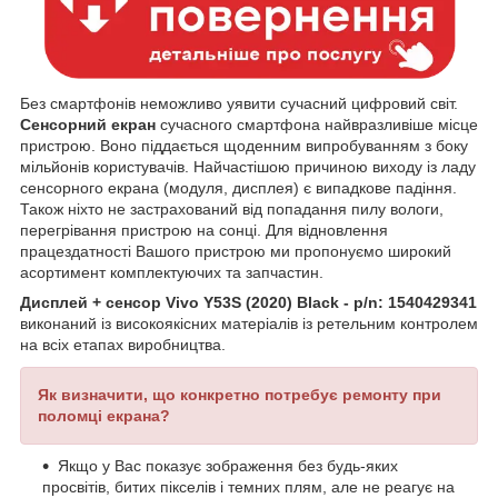
Без смартфонів неможливо уявити сучасний цифровий світ.
Сенсорний екран
сучасного смартфона найвразливіше місце
пристрою. Воно піддається щоденним випробуванням з боку
мільйонів користувачів. Найчастішою причиною виходу із ладу
сенсорного екрана (модуля, дисплея) є випадкове падіння.
Також ніхто не застрахований від попадання пилу вологи,
перегрівання пристрою на сонці. Для відновлення
працездатності Вашого пристрою ми пропонуємо широкий
асортимент комплектуючих та запчастин.
Дисплей + сенсор Vivo Y53S (2020) Black - p/n: 1540429341
виконаний із високоякісних матеріалів із ретельним контролем
на всіх етапах виробництва.
Як визначити, що конкретно потребує ремонту при
поломці екрана?
Якщо у Вас показує зображення без будь-яких
просвітів, битих пікселів і темних плям, але не реагує на