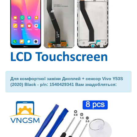
Для комфортної заміни Дисплей + сенсор Vivo Y53S
(2020) Black - p/n: 1540429341 Вам знадобляться: