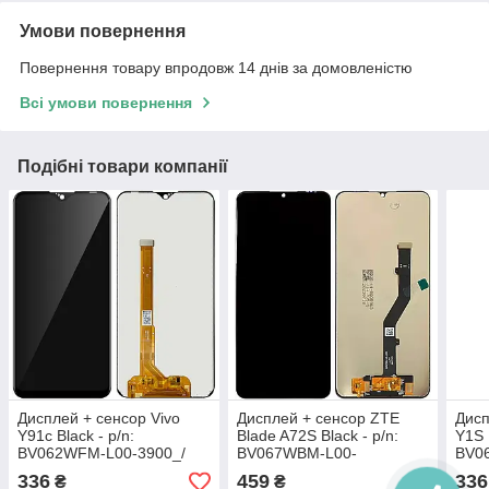
Умови повернення
Повернення товару впродовж 14 днів за домовленістю
Всі умови повернення
Подібні товари компанії
Дисплей + сенсор Vivo
Дисплей + сенсор ZTE
Дисп
Y91c Black - p/n:
Blade A72S Black - p/n:
Y1S 
BV062WFM-L00-3900_/
BV067WBM-L00-
BV0
R2.3
MM01_/_R0.1
R2.3
336
459
336
₴
₴