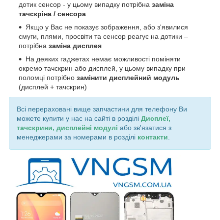
дотик сенсор - у цьому випадку потрібна
заміна
тачскріна / сенсора
Якщо у Вас не показує зображення, або з'явилися
смуги, плями, просвіти та сенсор реагує на дотики –
потрібна
заміна дисплея
На деяких гаджетах немає можливості поміняти
окремо тачскрин або дисплей, у цьому випадку при
поломці потрібно
замінити дисплейний модуль
(дисплей + тачскрин)
Всі перераховані вище запчастини для телефону Ви
можете купити у нас на сайті в розділі
Дисплеї,
тачскрини, дисплейні модулі
або зв'язатися з
менеджерами за номерами в розділі
контакти
.