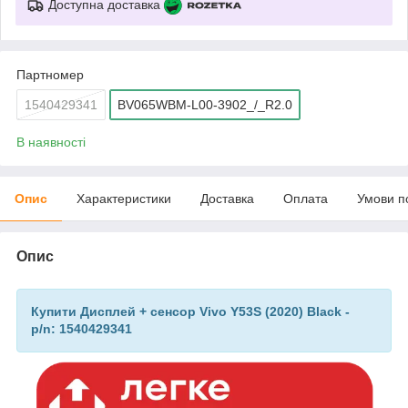
Доступна доставка
Партномер
1540429341
BV065WBM-L00-3902_/_R2.0
В наявності
Опис
Характеристики
Доставка
Оплата
Умови п
Опис
Купити Дисплей + сенсор Vivo Y53S (2020) Black -
p/n: 1540429341