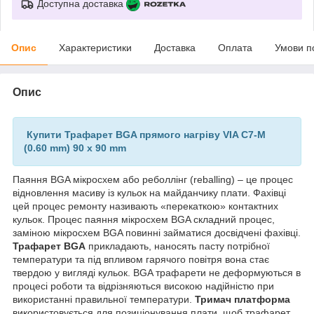
Доступна доставка
Опис
Характеристики
Доставка
Оплата
Умови п
Опис
Купити Трафарет BGA прямого нагріву VIA C7-M
(0.60 mm) 90 x 90 mm
Паяння BGA мікросхем або реболлінг (reballing) – це процес
відновлення масиву із кульок на майданчику плати. Фахівці
цей процес ремонту називають «перекаткою» контактних
кульок. Процес паяння мікросхем BGA складний процес,
заміною мікросхем BGA повинні займатися досвідчені фахівці.
Трафарет BGA
прикладають, наносять пасту потрібної
температури та під впливом гарячого повітря вона стає
твердою у вигляді кульок. BGA трафарети не деформуються в
процесі роботи та відрізняються високою надійністю при
використанні правильної температури.
Тримач платформа
використовується для позиціонування плати, щоб трафарет