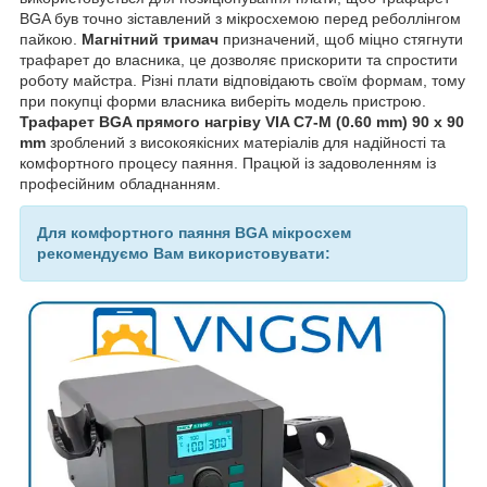
BGA був точно зіставлений з мікросхемою перед реболлінгом
пайкою.
Магнітний тримач
призначений, щоб міцно стягнути
трафарет до власника, це дозволяє прискорити та спростити
роботу майстра. Різні плати відповідають своїм формам, тому
при покупці форми власника виберіть модель пристрою.
Трафарет BGA прямого нагріву VIA C7-M (0.60 mm) 90 x 90
mm
зроблений з високоякісних матеріалів для надійності та
комфортного процесу паяння. Працюй із задоволенням із
професійним обладнанням.
Для комфортного паяння BGA мікросхем
рекомендуємо Вам використовувати: