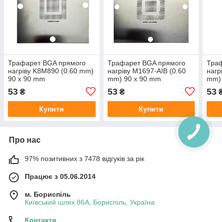
Трафарет BGA прямого
Трафарет BGA прямого
Тра
нагріву K8M890 (0.60 mm)
нагріву M1697-AIB (0.60
нагр
90 x 90 mm
mm) 90 x 90 mm
mm)
53
53
53
₴
₴
Купити
Купити
Про нас
97% позитивних з 7478 відгуків за рік
Працює з 05.06.2014
м. Бориспіль
Київський шлях 86А, Бориспіль, Україна
Контакти