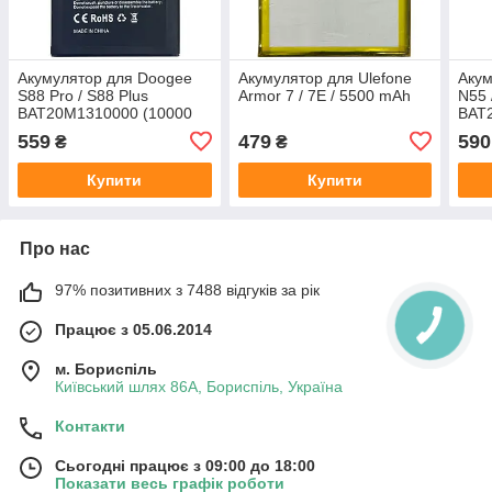
Акумулятор для Doogee
Акумулятор для Ulefone
Акум
S88 Pro / S88 Plus
Armor 7 / 7E / 5500 mAh
N55 
BAT20M1310000 (10000
BAT
mAh)
mAh
559
479
590
₴
₴
Купити
Купити
Про нас
97% позитивних з 7488 відгуків за рік
Працює з 05.06.2014
м. Бориспіль
Київський шлях 86А, Бориспіль, Україна
Контакти
Сьогодні працює з 09:00 до 18:00
Показати весь графік роботи