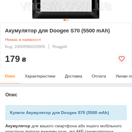
Акумулятор для Doogee S70 (5500 mAh)
Немає в наявності
Код: 2000996020905
Роздріб
179
₴
Опис
Характеристики
Доставка
Оплата
Умови п
Опис
Купити Акумулятор для Doogee S70 (5500 mAh)
Акумулятор
для вашого смартфона або іншого мобільного
пристрою відіграє важливу роль, від АКБ (акумуляторна