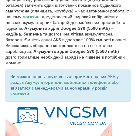
батарея) залежить один із головних показників будь-якого
смартфона
(планшета, ноутбука) – час автономної роботи. У
нашому
магазині
представлений широкий вибір якісних
літієвих акумуляторних батарей для мобільних пристроїв та
гаджетів.
Акумулятор для Doogee S70 (5500 mAh)
–
надійна, безпечна та довговічна літієва акумуляторна
батарея. Ємність даної АКБ відповідає 100% ємності в описі.
Висока якість збирання контролюється на всіх етапах
виробництва.
Акумулятор для Doogee S70 (5500 mAh)
довго триматиме необхідний заряд і не підведе в потрібний
момент.
Ви можете переглянути весь асортимент наших АКБ у
розділі
Акумулятори для мобільних телефонів
або
зв'язатися з менеджерами за номерами у розділі
контакти