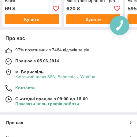
Black
Black (розбирання) - p/n:
Blac
H5901G1_FPC_R3.3
69
620
595
₴
₴
Купити
Купити
Про нас
97% позитивних з 7484 відгуків за рік
Працює з 05.06.2014
м. Бориспіль
Київський шлях 86А, Бориспіль, Україна
Контакти
Сьогодні працює з 09:00 до 18:00
Показати весь графік роботи
Про нас