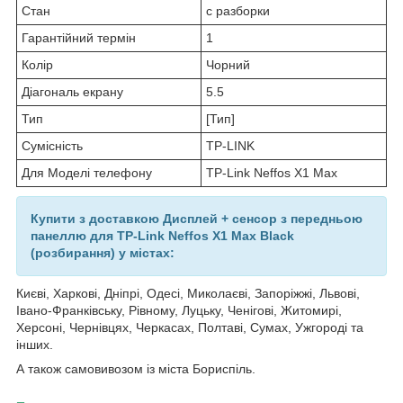
Стан
с разборки
Гарантійний термін
1
Колір
Чорний
Діагональ екрану
5.5
Тип
[Тип]
Сумісність
TP-LINK
Для Моделі телефону
TP-Link Neffos X1 Max
Купити з доставкою Дисплей + сенсор з передньою
панеллю для TP-Link Neffos X1 Max Black
(розбирання) у містах:
Києві, Харкові, Дніпрі, Одесі, Миколаєві, Запоріжжі, Львові,
Івано-Франківську, Рівному, Луцьку, Ченігові, Житомирі,
Херсоні, Чернівцях, Черкасах, Полтаві, Сумах, Ужгороді та
інших.
А також самовивозом із міста Бориспіль.