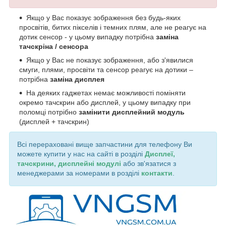
Якщо у Вас показує зображення без будь-яких
просвітів, битих пікселів і темних плям, але не реагує на
дотик сенсор - у цьому випадку потрібна
заміна
тачскріна / сенсора
Якщо у Вас не показує зображення, або з'явилися
смуги, плями, просвіти та сенсор реагує на дотики –
потрібна
заміна дисплея
На деяких гаджетах немає можливості поміняти
окремо тачскрин або дисплей, у цьому випадку при
поломці потрібно
замінити дисплейний модуль
(дисплей + тачскрин)
Всі перераховані вище запчастини для телефону Ви
можете купити у нас на сайті в розділі
Дисплеї,
тачскрини, дисплейні модулі
або зв'язатися з
менеджерами за номерами в розділі
контакти
.