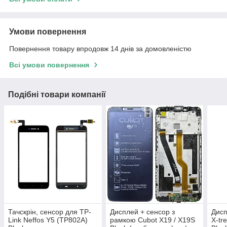
Умови повернення
Повернення товару впродовж 14 днів за домовленістю
Всі умови повернення
Подібні товари компанії
Тачскрін, сенсор для TP-
Дисплей + сенсор з
Дисп
Link Neffos Y5 (TP802A)
рамкою Cubot X19 / X19S
X-tr