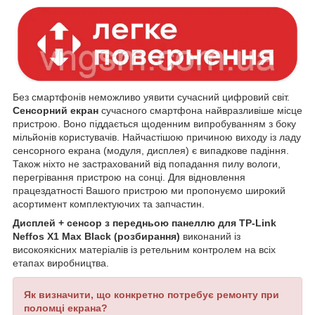
Без смартфонів неможливо уявити сучасний цифровий світ.
Сенсорний екран
сучасного смартфона найвразливіше місце
пристрою. Воно піддається щоденним випробуванням з боку
мільйонів користувачів. Найчастішою причиною виходу із ладу
сенсорного екрана (модуля, дисплея) є випадкове падіння.
Також ніхто не застрахований від попадання пилу вологи,
перегрівання пристрою на сонці. Для відновлення
працездатності Вашого пристрою ми пропонуємо широкий
асортимент комплектуючих та запчастин.
Дисплей + сенсор з передньою панеллю для TP-Link
Neffos X1 Max Black (розбирання)
виконаний із
високоякісних матеріалів із ретельним контролем на всіх
етапах виробництва.
Як визначити, що конкретно потребує ремонту при
поломці екрана?