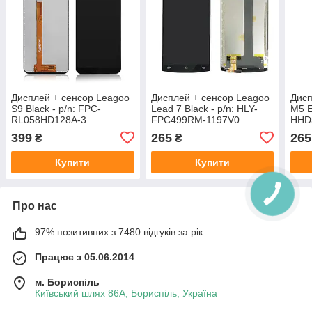
Дисплей + сенсор Leagoo
Дисплей + сенсор Leagoo
Дисп
S9 Black - p/n: FPC-
Lead 7 Black - p/n: HLY-
M5 E
RL058HD128A-3
FPC499RM-1197V0
HHD
399
265
265
₴
₴
Купити
Купити
Про нас
97% позитивних з 7480 відгуків за рік
Працює з 05.06.2014
м. Бориспіль
Київський шлях 86А, Бориспіль, Україна