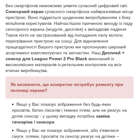
Без смартфонів неможливо уявити сучасний цифровий світ.
Сенсорний екран
сучасного смартфона найвразливіше місце
пристрою. Воно піддається щоденним випробуванням з боку
мільйонів користувачів. Найчастішою причиною виходу із ладу
сенсорного екрана (модуля, дисплея) є випадкове падіння.
Також ніхто не застрахований від попадання пилу вологи,
перегрівання пристрою на сонці. Для відновлення
працездатності Вашого пристрою ми пропонуємо широкий
асортимент комплектуючих та запчастин. Наш
Дисплей +
сенсор для Leagoo Power 2 Pro Black
виконаний із
високоякісних матеріалів із ретельним контролем на всіх
етапах виробництва.
Як визначити, що конкретно потребує ремонту при
поломці екрана?
Якщо у Вас показує зображення без будь-яких
просвітів, битих пікселів і темних плям, але не реагує на
дотик сенсор - у цьому випадку потрібна
заміна
тачскріна / сенсора
Якщо у Вас не показує зображення, або з'явилися
смуги, плями, просвіти та сенсор реагує на дотики –