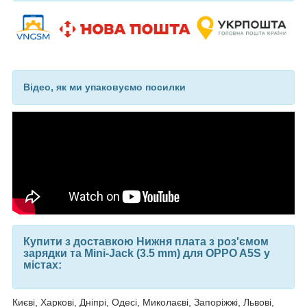
Відео, як ми упаковуємо посилки
Купити з доставкою Нижня плата з роз'ємом
зарядки та Mini-Jack (3.5 mm) для OPPO A5S у
містах:
Києві, Харкові, Дніпрі, Одесі, Миколаєві, Запоріжжі, Львові,