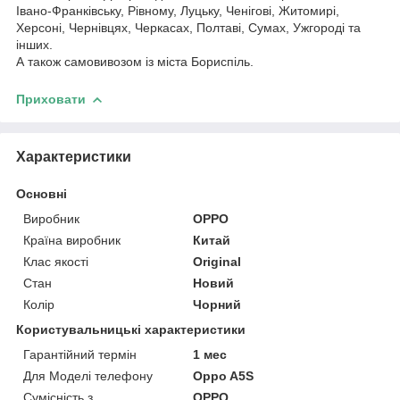
Івано-Франківську, Рівному, Луцьку, Ченігові, Житомирі,
Херсоні, Чернівцях, Черкасах, Полтаві, Сумах, Ужгороді та
інших.
А також самовивозом із міста Бориспіль.
Приховати
Характеристики
Основні
Виробник
OPPO
Країна виробник
Китай
Клас якості
Original
Стан
Новий
Колір
Чорний
Користувальницькі характеристики
Гарантійний термін
1 мес
Для Моделі телефону
Oppo A5S
Сумісність з
OPPO