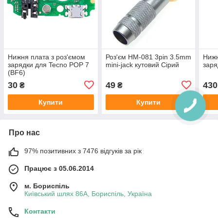
Нижня плата з роз'ємом
Роз'єм HM-081 3pin 3.5mm
Нижн
зарядки для Tecno POP 7
mini-jack кутовий Сірий
заря
(BF6)
30
49
430
₴
₴
Купити
Купити
Про нас
97% позитивних з 7476 відгуків за рік
Працює з 05.06.2014
м. Бориспіль
Київський шлях 86А, Бориспіль, Україна
Контакти