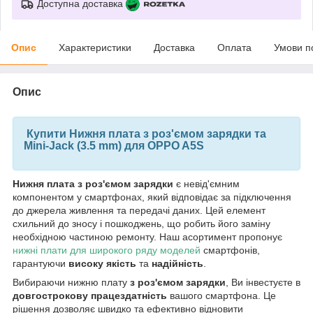
Доступна доставка
Опис
Характеристики
Доставка
Оплата
Умови п
Опис
Купити Нижня плата з роз'ємом зарядки та
Mini-Jack (3.5 mm) для OPPO A5S
Нижня плата з роз'ємом зарядки
є невід'ємним
компонентом у смартфонах, який відповідає за підключення
до джерела живлення та передачі даних. Цей елемент
схильний до зносу і пошкоджень, що робить його заміну
необхідною частиною ремонту. Наш асортимент пропонує
нижні плати для широкого ряду моделей
смартфонів,
гарантуючи
високу якість
та
надійність
.
Вибираючи нижню плату
з роз'ємом зарядки
, Ви інвестуєте в
довгострокову працездатність
вашого смартфона. Це
рішення дозволяє швидко та ефективно відновити