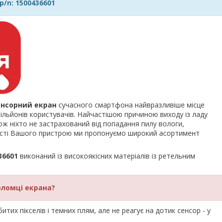
p/n: 1500436601
енсорний екран
сучасного смартфона найвразливіше місце
льйонів користувачів. Найчастішою причиною виходу із ладу
ож ніхто не застрахований від попадання пилу вологи,
ності Вашого пристрою ми пропонуємо широкий асортимент
36601
виконаний із високоякісних матеріалів із ретельним
оломці екрана?
тих пікселів і темних плям, але не реагує на дотик сенсор - у