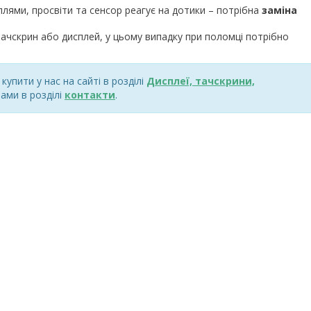
плями, просвіти та сенсор реагує на дотики – потрібна
заміна
ачскрин або дисплей, у цьому випадку при поломці потрібно
упити у нас на сайті в розділі
Дисплеї, тачскрини,
ами в розділі
контакти
.