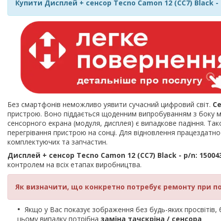
Купити Дисплей + сенсор Tecno Camon 12 (CC7) Black - 
Без смартфонів неможливо уявити сучасний цифровий світ.
С
пристрою. Воно піддається щоденним випробуванням з боку мі
сенсорного екрана (модуля, дисплея) є випадкове падіння. Так
перегрівання пристрою на сонці. Для відновлення працездат
комплектуючих та запчастин.
Дисплей + сенсор Tecno Camon 12 (CC7) Black - p/n: 15004
контролем на всіх етапах виробництва.
Як визначити, що конкретно потребує ремонту при п
Якщо у Вас показує зображення без будь-яких просвітів, би
цьому випадку потрібна
заміна тачскріна / сенсора