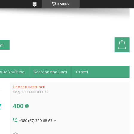
Кошик
ук
л на YouTube
Блогери про нас:)
Статті
Немає в наявності
Код:
2000990300072
400 ₴
+380 (67) 320-68-63