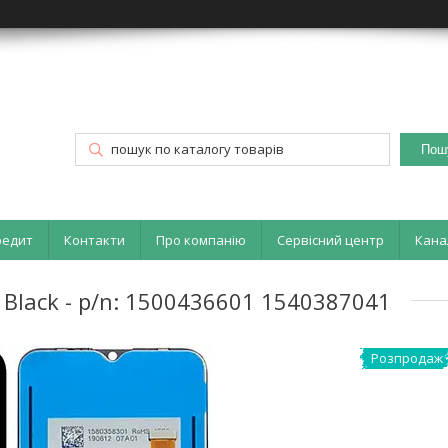
Пош
редит
Контакти
Про компанію
Сервісний центр
Кана
 Black - p/n: 1500436601 1540387041
Розпродаж